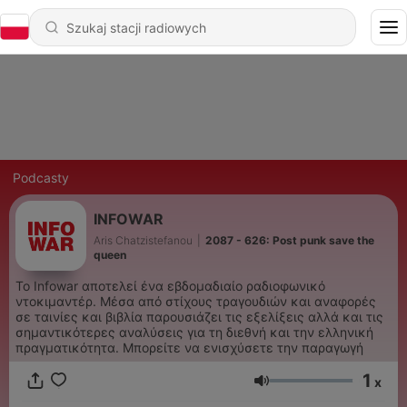
Podcasty
INFOWAR
Aris Chatzistefanou
|
2087 - 626: Post punk save the
queen
To Infowar αποτελεί ένα εβδομαδιαίο ραδιοφωνικό
ντοκιμαντέρ. Μέσα από στίχους τραγουδιών και αναφορές
σε ταινίες και βιβλία παρουσιάζει τις εξελίξεις αλλά και τις
σημαντικότερες αναλύσεις για τη διεθνή και την ελληνική
πραγματικότητα. Μπορείτε να ενισχύσετε την παραγωγή
1
x
Głośność