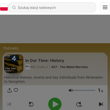
Podcasty
In Our Time: History
BBC Radio 4
|
427 - The Welsh Marches
Historical themes, events and key individuals from Akhenaten
to Xenophon.
1
x
Głośność