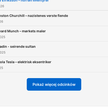
v Eiriksson – norrøn eventyrer
026
ston Churchill – nazistenes verste fiende
026
vard Munch – mørkets maler
2025
adin - seirende sultan
2025
ola Tesla – elektrisk eksentriker
025
Pokaż więcej odcinków