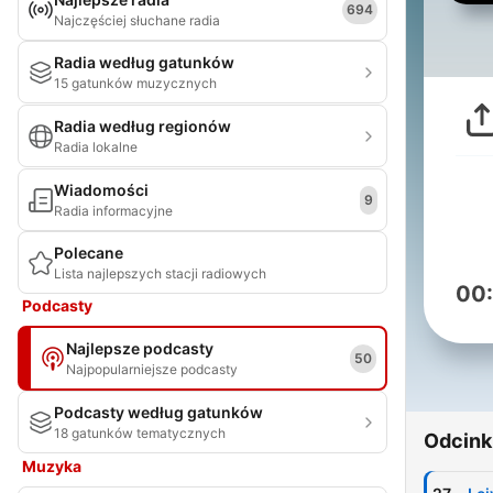
694
Najczęściej słuchane radia
Radia według gatunków
15 gatunków muzycznych
Radia według regionów
Radia lokalne
Wiadomości
9
Radia informacyjne
Polecane
Lista najlepszych stacji radiowych
00
Podcasty
Najlepsze podcasty
50
Najpopularniejsze podcasty
Podcasty według gatunków
18 gatunków tematycznych
Odcink
Muzyka