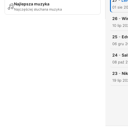
-
27
Lei
Najlepsza muzyka
01 sie 2
Najczęściej słuchana muzyka
-
26
Win
10 lip 2
-
25
Ed
06 gru 
-
24
Sal
08 paź 
-
23
Nik
19 lip 2