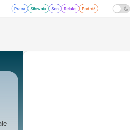
Praca
Siłownia
Sen
Relaks
Podróż
ale