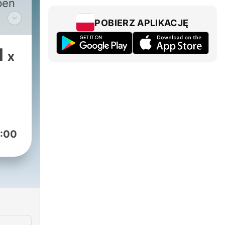
pen
POBIERZ APLIKACJĘ
lle
dio
1
x
:00