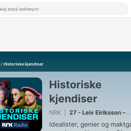
Historiske kjendiser
Historiske
kjendiser
NRK
|
27 - Leiv Eiriksson – norrøn eventyrer
Idealister, genier og maktg