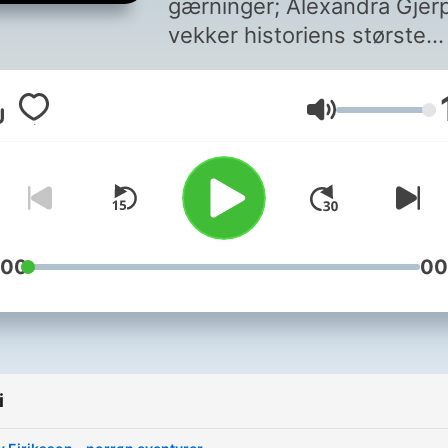
gærninger; Alexandra Gjer
vekker historiens største
personer til live igjen.
Hør a
episodene i appen NRK Ra
Głośność
:00
00
i