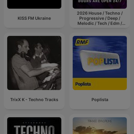
2026 House / Techno /
KISS FM Ukraine
Progressive / Deep /
Melodic / Tech / Edm /
Afro / ibiza DJ Mix / Set /
Podcast / Electronic
Dance Musi
TrixX K - Techno Tracks
Poplista