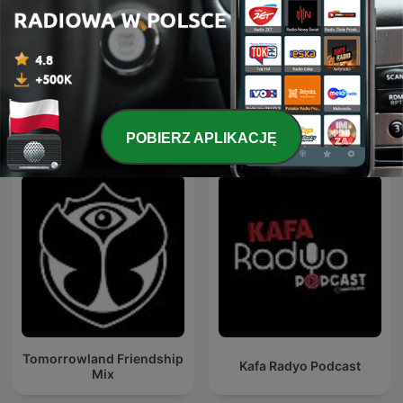
Trance Planet
ATB Music
Międzynarodowe podcasty: Muzyka
POBIERZ APLIKACJĘ
Tomorrowland Friendship
Kafa Radyo Podcast
Mix