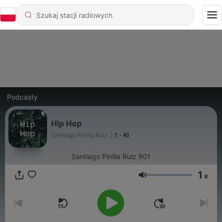
Podcasty
Hip Hop
Santiago Pinilla Ruiz
|
1 - Kl
Santiago Pinilla Ruiz 901
1
x
Głośność