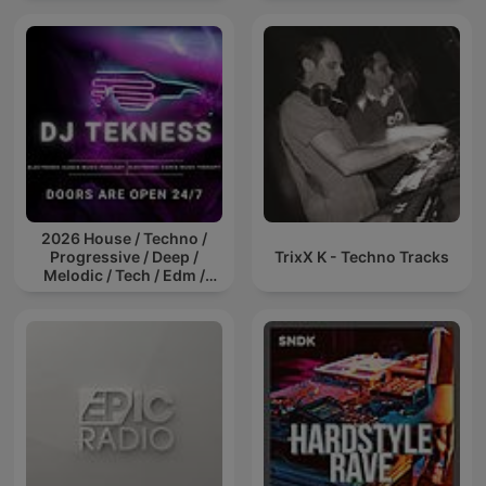
2026 House / Techno /
Progressive / Deep /
TrixX K - Techno Tracks
Melodic / Tech / Edm /
Afro / ibiza DJ Mix / Set /
Podcast / Electronic
Dance Musi