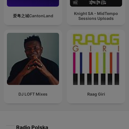
Knight SA - MidTempo
爱粤之城CantonLand
Sessions Uploads
DJ LOFT Mixes
Raag Giri
Radio Polska