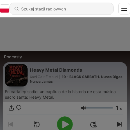
Podcasty
Heavy Metal Diamonds
Xavi Carafí Mauri
|
19 - BLACK SABBATH. Nunca Digas
Nunca Jamás
En cada episodio, un capítulo de la historia de esta música
sacro santa: Heavy Metal.
1
x
Głośność