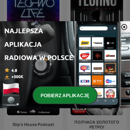
Afterwork Techno
Techno Life
Sessions – Techno
Podcast, Raw & Hypnotic
Techno Mixes
POBIERZ APLIKACJĘ
ПОЛЧАСА ЗОЛОТОГО
Slip's House Podcast
РЕТРО!