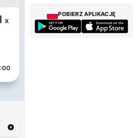
of
POBIERZ APLIKACJĘ
1
x
:00