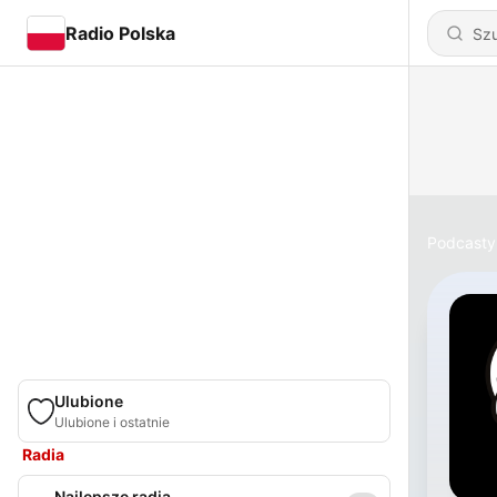
Radio Polska
Podcasty
Ulubione
Ulubione i ostatnie
Radia
Najlepsze radia