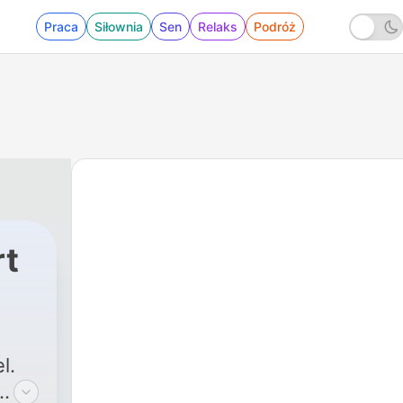
Praca
Siłownia
Sen
Relaks
Podróż
rt
l.