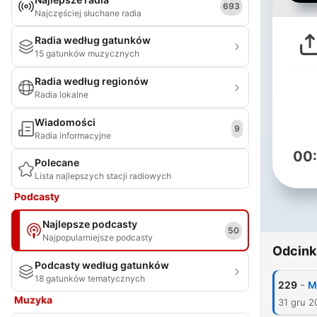
693
Najczęściej słuchane radia
Radia według gatunków
15 gatunków muzycznych
Radia według regionów
Radia lokalne
Wiadomości
9
Radia informacyjne
00
Polecane
Lista najlepszych stacji radiowych
Podcasty
Najlepsze podcasty
50
Najpopularniejsze podcasty
Odcink
Podcasty według gatunków
18 gatunków tematycznych
-
229
M
Muzyka
31 gru 2