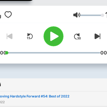
brings you latest bangers 
hardstyle and harder.
Together, we are moving
Głośność
hardstyle forward!
:00
00
i
oving Hardstyle Forward #54: Best of 2022
022