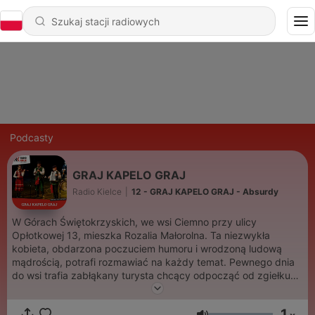
Podcasty
GRAJ KAPELO GRAJ
Radio Kielce
|
12 - GRAJ KAPELO GRAJ - Absurdy
W Górach Świętokrzyskich, we wsi Ciemno przy ulicy
Opłotkowej 13, mieszka Rozalia Małorolna. Ta niezwykła
kobieta, obdarzona poczuciem humoru i wrodzoną ludową
mądrością, potrafi rozmawiać na każdy temat. Pewnego dnia
do wsi trafia zabłąkany turysta chcący odpocząć od zgiełku
miasta i nieznośnej żony. Postanawia tam pozostać nieco
dłużej, ponieważ niezwykła okolica i postać pani Rozalii
1