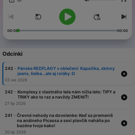
x
Ivet rozlúsknu bežné starosti obyčajných žien... Divoko a
Głośność
#bezhanby
00:00
00:00
Odcinki
-
243
Pánske REDFLAGY v oblečení: Kapsička, skinny
jeans, tielka...ale aj roláky :D
03 sie 2026
-
242
Komplexy z vlastného tela nám ničia leto: TIPY a
TRIKY ako to raz a navždy ZMENIŤ!
27 lip 2026
-
241
Črevné nehody na dovolenke: Keď sa premeníš
na análneho Picassa a sexi plavčík naháňa po
bazéne tvoje kako!
20 lip 2026