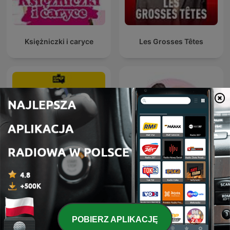
Księżniczki i caryce
Les Grosses Têtes
Анекдоты Игоря
MÓWI SIĘ
Маменко
POBIERZ APLIKACJĘ