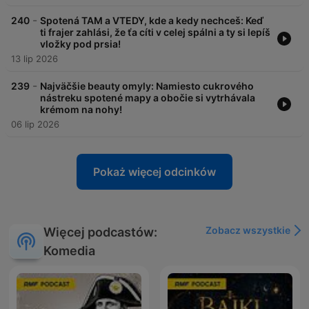
-
240
Spotená TAM a VTEDY, kde a kedy nechceš: Keď
ti frajer zahlási, že ťa cíti v celej spálni a ty si lepíš
vložky pod prsia!
13 lip 2026
-
239
Najväčšie beauty omyly: Namiesto cukrového
nástreku spotené mapy a obočie si vytrhávala
krémom na nohy!
06 lip 2026
Pokaż więcej odcinków
Zobacz wszystkie
Więcej podcastów:
Komedia