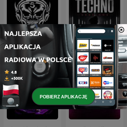
Afterwork Techno
Hardcore Mixtapes
Sessions – Techno
Podcast, Raw & Hypnotic
Techno Mixes
POBIERZ APLIKACJĘ