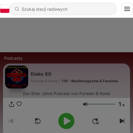
Podcasty
Disko 80
Purwien & Kowa
|
110 - Musikmagazine & Fanzines
Der 80er Jahre Podcast von Purwien & Kowa
1
x
Głośność