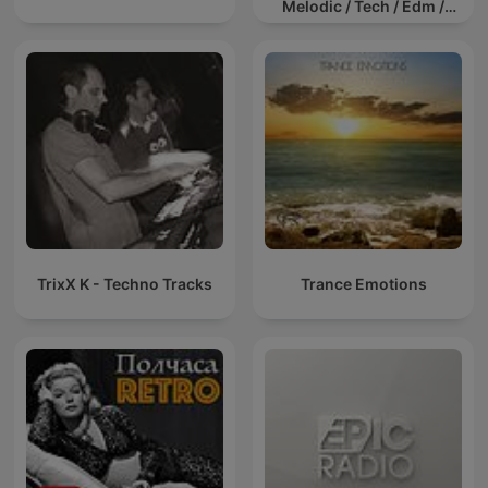
Melodic / Tech / Edm /
Afro / ibiza DJ Mix / Set /
Podcast / Electronic
Dance Musi
TrixX K - Techno Tracks
Trance Emotions