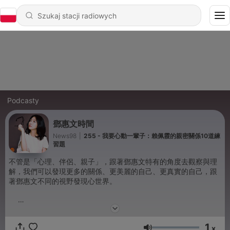
Podcasty
鄧惠文時間
News98
|
255 - 我要心動一輩子：賴佩霞的親密關係10道練
習題
不管是「心理、伴侶、親子」，跟著鄧惠文特有的角度去觀察與理
解，我們可以發現更多的關係、更美麗的自己、更真實的自己，跟
著鄧惠文不同的視野發現心世界。
聯絡我們：news98radio@gmail.com
1
Powered by
Firstory Hosting
x