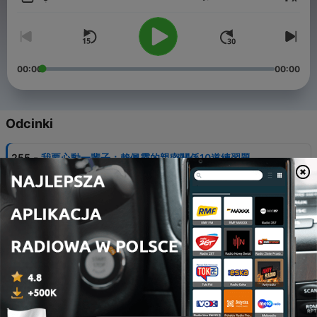
Głośność
00:00
00:00
Odcinki
-
255
我要心動一輩子：賴佩霞的親密關係10道練習題
05 sie 2026
-
254
媽媽的公主病：被母愛勒索的女兒心，如何自癒走出
自我？！
28 lip 2026
-
253
不夠好也可以：放下完美的沉重枷鎖，找回女人的趣
味
21 lip 2026
-
252
放暑假囉！家長如何安排小孩的暑假活動