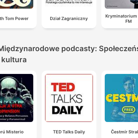
Kryminatorium
th Tom Power
Dział Zagraniczny
FM
Międzynarodowe podcasty: Społeczeń
i kultura
rú Misterio
TED Talks Daily
Čestmír Stra