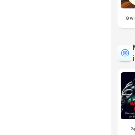
Q wi
Pe