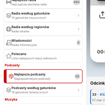
693
Najczęściej słuchane radia
Radia według gatunków
15 gatunków muzycznych
Radia według regionów
Radia lokalne
Wiadomości
9
Radia informacyjne
00
Polecane
Lista najlepszych stacji radiowych
Podcasty
Najlepsze podcasty
50
Najpopularniejsze podcasty
Odcink
Podcasty według gatunków
18 gatunków tematycznych
-
33
#3
Muzyka
07 mar 