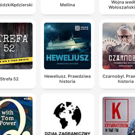
Wojna wed
dzkiKędzierski
Mellina
Wołoszańsk
Heweliusz. Prawdziwa
Czarnobyl. Pr
Strefa 52
historia
historia