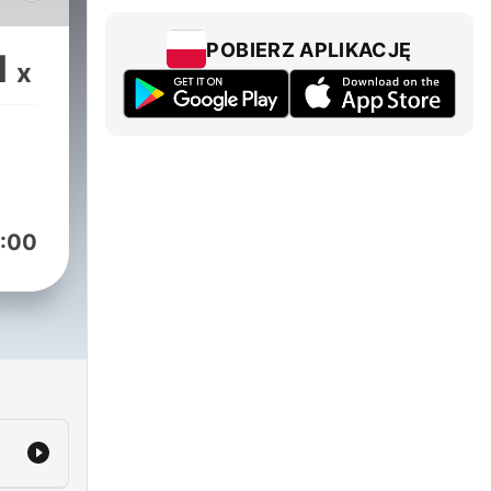
POBIERZ APLIKACJĘ
1
x
kan
horor
:00
h
es
ial
channel/UC10ypqnI-