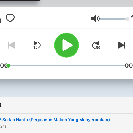
menakutkan. Khusus buat
kalian yang berani takut.
Kerjasama, hubungi email:
Głośność
spesialhoror@gmail.com
Donasi dan support untuk
kemajuan channel ini, silah
disini:
https://saweria.co/spesial
:00
00
https://anchor.fm/spesial-
horor/support (Terima kasi
semuanya, sehat dan suks
bagi kita semua..) Subscribe
i
juga channel youtube Spes
Horor:
2 Sedan Hantu (Perjalanan Malam Yang Menyeramkan)
https://www.youtube.com/
2021