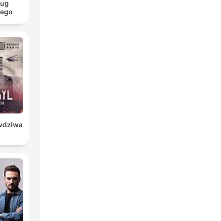
ług
iego
awdziwa