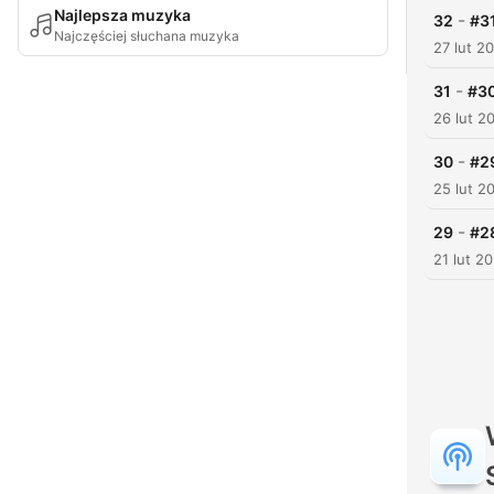
Najlepsza muzyka
-
32
#31
Najczęściej słuchana muzyka
27 lut 2
-
31
#30
26 lut 2
-
30
#29
25 lut 2
-
29
#28
21 lut 2