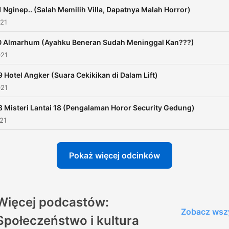
2RWLF3emUt2COg
 Nginep.. (Salah Memilih Villa, Dapatnya Malah Horror)
021
 Almarhum (Ayahku Beneran Sudah Meninggal Kan???)
021
 Hotel Angker (Suara Cekikikan di Dalam Lift)
021
 Misteri Lantai 18 (Pengalaman Horor Security Gedung)
021
Pokaż więcej odcinków
Więcej podcastów:
Zobacz wsz
Społeczeństwo i kultura