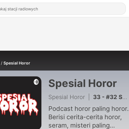
Spesial Horor
Spesial Horor
Spesial Horor
|
33 - #32 Sedan Hantu (Perjalanan Malam Yang Menyeramkan)
Podcast horor paling horor.
Berisi cerita-cerita horor,
seram, misteri paling