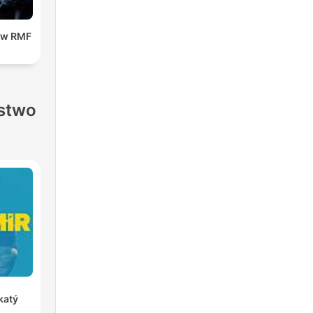
 w RMF
stwo
katý