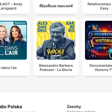
LAGT – Andy
Relationships
พี่อ้อยพี่ฉอด พอดแคสต์
Larsgaard
Easy
Alessandro Barbero
Documentale
 dans l'air
Podcast - La Storia
Historia 
dio Polska
Zasoby
Nadawcy radiowi