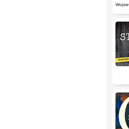
Wojewó