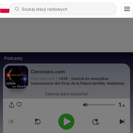
Podcasty
Cienciaes.com
cienciaes.com
|
1438 - Control de mosquitos
transmisores del Virus de la Fiebre del Nilo. Hablamos
con Rubén Bueno - Hablando con Científicos
Ciencia para escuchar
1
x
Głośność