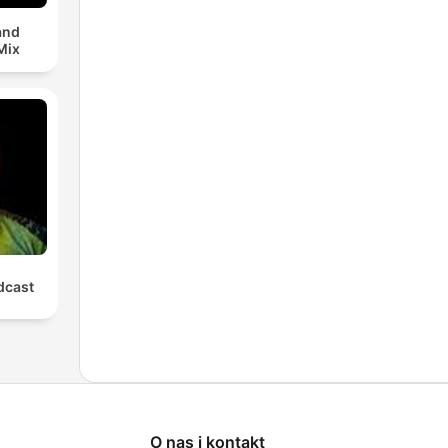
and
Mix
cast
O nas i kontakt