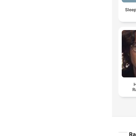
Slee
H
R
Ra