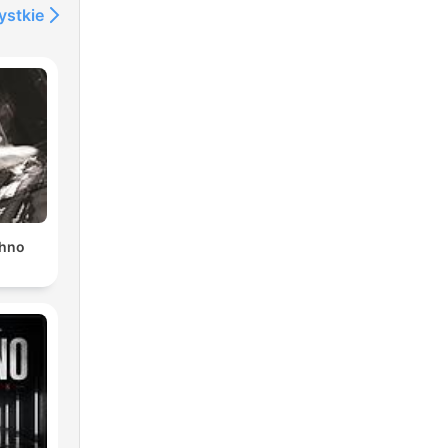
ystkie
chno