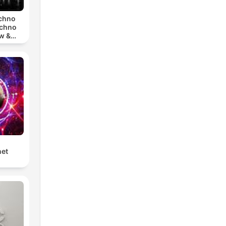
echno
echno
w &
chno
net