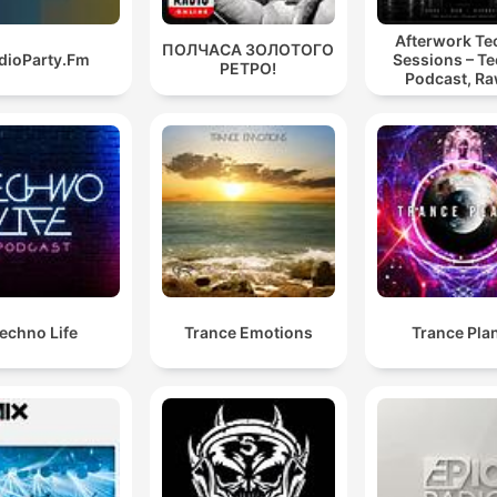
Afterwork T
ПОЛЧАСА ЗОЛОТОГО
dioParty.Fm
Sessions – T
РЕТРО!
Podcast, Ra
Hypnotic Te
Mixes
echno Life
Trance Emotions
Trance Pla