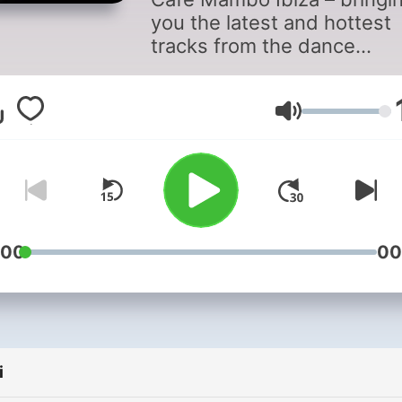
you the latest and hottest
tracks from the dance
music/edm/house scene w
some classic sunset tracks
and Cafe Mambo custome
Głośność
voted favourite tracks.
Tweet your music requests
@mamboibiza. Follow us o
https://www.facebook.co
and on Twitter
:00
00
https://www.twitter.com/
i