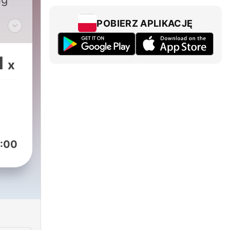
POBIERZ APLIKACJĘ
ith
1
x
r
 to
n
m/mamboibiza
:00
mamboibiza