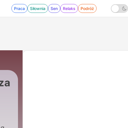
Praca
Siłownia
Sen
Relaks
Podróż
za
ng