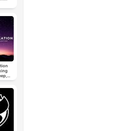
tion
xing
eep,
 &
n