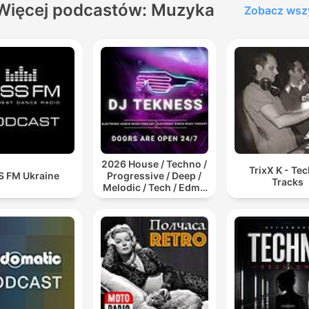
Więcej podcastów: Muzyka
Zobacz wsz
2026 House / Techno /
TrixX K - Te
S FM Ukraine
Progressive / Deep /
Tracks
Melodic / Tech / Edm /
Afro / ibiza DJ Mix /
Set / Podcast /
Electronic Dance Musi