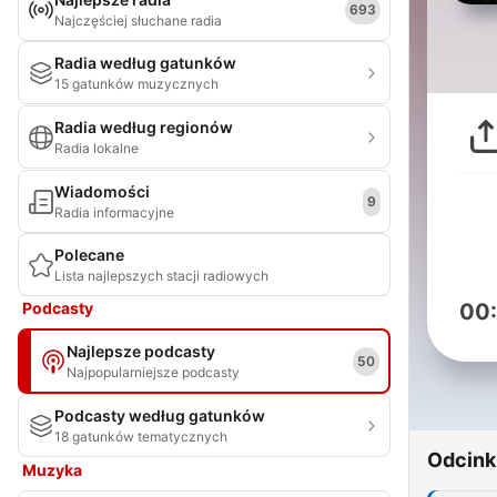
693
Najczęściej słuchane radia
Radia według gatunków
15 gatunków muzycznych
Radia według regionów
Radia lokalne
Wiadomości
9
Radia informacyjne
Polecane
Lista najlepszych stacji radiowych
Podcasty
00
Najlepsze podcasty
50
Najpopularniejsze podcasty
Podcasty według gatunków
18 gatunków tematycznych
Odcink
Muzyka