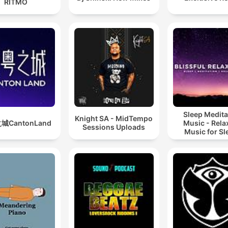
RITMO
Sleep Medita
Knight SA - MidTempo
城CantonLand
Music - Rela
Sessions Uploads
Music for Sl
Meditation
Relaxatio