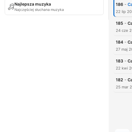
-
Najlepsza muzyka
186
Ca
Najczęściej słuchana muzyka
22 lip 2
-
185
Ca
24 cze 
-
184
Ca
27 maj 
-
183
Ca
22 kwi 
-
182
Ca
25 mar 