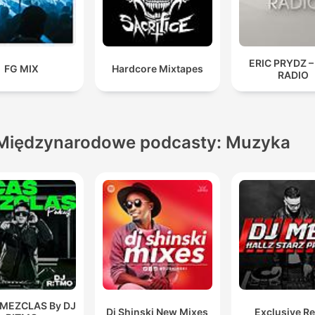
ERIC PRYDZ –
FG MIX
Hardcore Mixtapes
RADIO
Międzynarodowe podcasty: Muzyka
 MEZCLAS By DJ
Dj Shinski New Mixes
Exclusive R