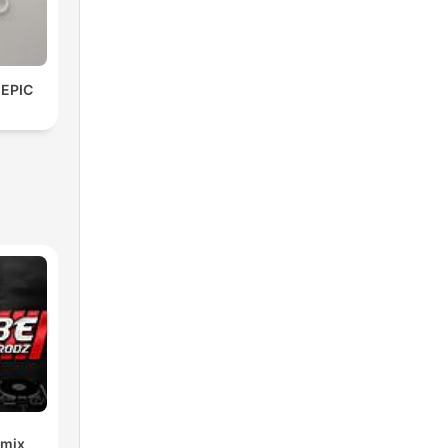
 EPIC
emix