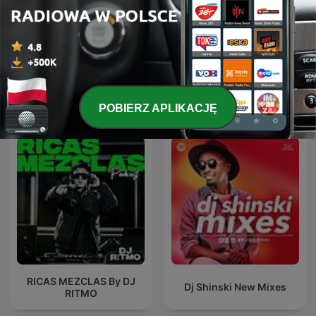
Drum & Bass Sessions
Techno Life
Międzynarodowe podcasty: Muzyka
POBIERZ APLIKACJĘ
RICAS MEZCLAS By DJ
Dj Shinski New Mixes
RITMO