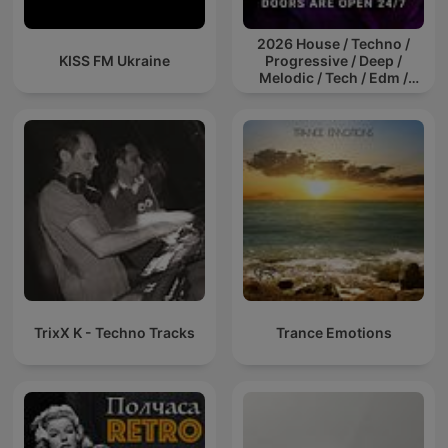
2026 House / Techno /
KISS FM Ukraine
Progressive / Deep /
Melodic / Tech / Edm /
Afro / ibiza DJ Mix / Set /
Podcast / Electronic
Dance Musi
TrixX K - Techno Tracks
Trance Emotions