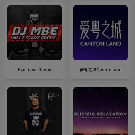
Exclusive Remix
爱粤之城CantonLand