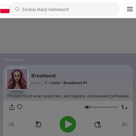
Podcasty
Breakbeat
Liana
|
1 - Liana - Breakbeat #1
Почувствуй мою энергию, насладись ломаными ритмами
1
x
Głośność