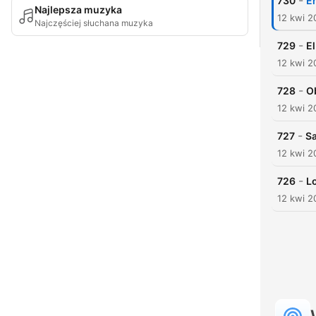
-
730
En
Najlepsza muzyka
12 kwi 2
Najczęściej słuchana muzyka
-
729
E
12 kwi 2
-
728
O
12 kwi 2
-
727
Sa
12 kwi 2
-
726
Lo
12 kwi 2