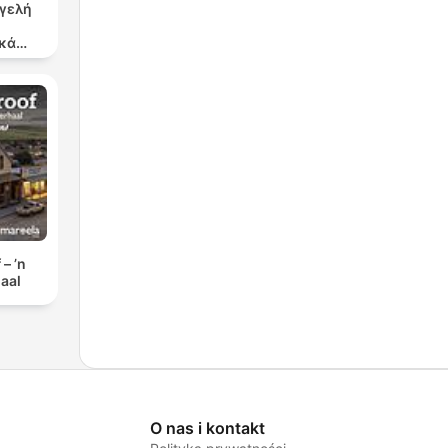
γγελή
κά
ργα
l
 Es
ias
tan
– ’n
aal
s
O nas i kontakt