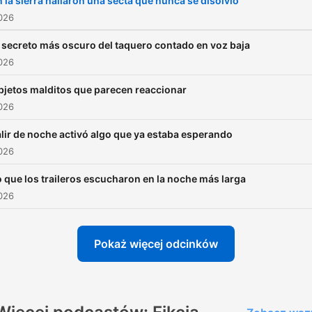
 la sierra hallaron una secta que nunca se disolvió
hechizo.
026
l secreto más oscuro del taquero contado en voz baja
Historias de Terror, Histori
026
de Horror, Historias en Esp
bjetos malditos que parecen reaccionar
nacen para quienes siente
026
una atracción silenciosa po
historias que incomodan. A
lir de noche activó algo que ya estaba esperando
026
no se trata solo de historia
para asustar, sino de Histo
 que los traileros escucharon en la noche más larga
de terror cortas que entra
026
directo a la mente, de histo
de miedo que se parecen
Pokaż więcej odcinków
demasiado a vivencias prop
de Relatos de terror que
despiertan recuerdos que 