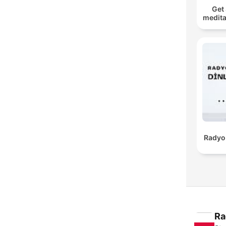
Get 
medita
Radyo 
Ra