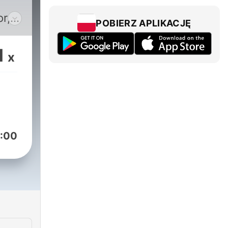
r,
POBIERZ APLIKACJĘ
as
os
1
x
s
ués
olo
el
 el
:00
el
tu
nos
er el