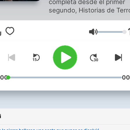
completa desde el primer
Espanol
segundo, Historias de Terro
Historias de Horror, Histori
en Español colocan todos l
Głośność
anuncios al inicio de cada
episodio. Así, cuando elige
escuchar, sabes que desp
no habrá interrupciones, s
una inmersión continua en 
miedo. Este gesto sostiene
:00
00
proyecto y protege algo
sagrado: ese momento en 
que te quedas a solas con 
respiración, con los audífo
i
puestos, dejando que las
historias te lleven sin romp