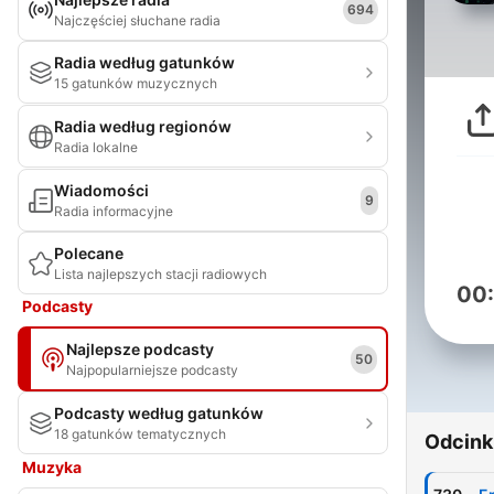
694
Najczęściej słuchane radia
Radia według gatunków
15 gatunków muzycznych
Radia według regionów
Radia lokalne
Wiadomości
9
Radia informacyjne
Polecane
Lista najlepszych stacji radiowych
00
Podcasty
Najlepsze podcasty
50
Najpopularniejsze podcasty
Podcasty według gatunków
18 gatunków tematycznych
Odcink
Muzyka