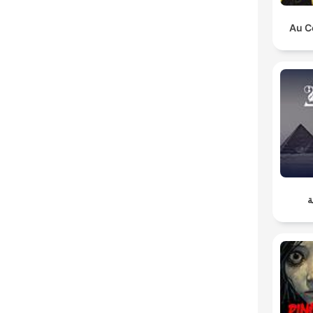
Au C
ة