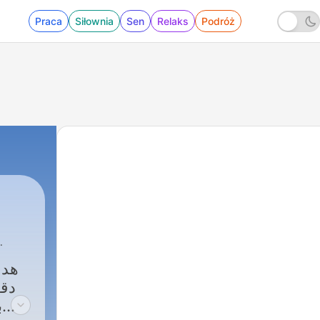
Praca
Siłownia
Sen
Relaks
Podróż
هدف
دق
ب