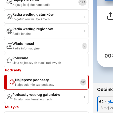
694
Najczęściej słuchane radia
Radia według gatunków
15 gatunków muzycznych
Radia według regionów
Radia lokalne
Wiadomości
9
Radia informacyjne
00
Polecane
Lista najlepszych stacji radiowych
Podcasty
Najlepsze podcasty
50
Najpopularniejsze podcasty
Odcink
Podcasty według gatunków
18 gatunków tematycznych
-
62
Muzyka
13 maj 2