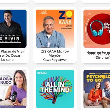
 Placer de Vivir
ΖΩ ΚΑΛΑ Με τον
दिनभर: पूरा दिन,पू
 el Dr. Cesar
Μιχάλη
(Dinbhar
Lozano
Κεφαλογιάννη