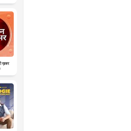
री ख़बर
)