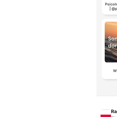
Psicol
| @
W
Ra