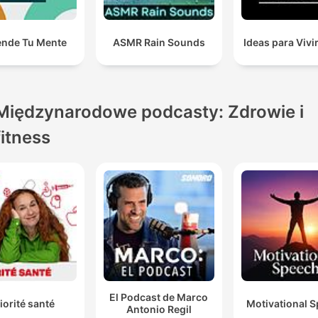
ende Tu Mente
ASMR Rain Sounds
Ideas para Vivi
Międzynarodowe podcasty: Zdrowie i
fitness
El Podcast de Marco
iorité santé
Motivational 
Antonio Regil