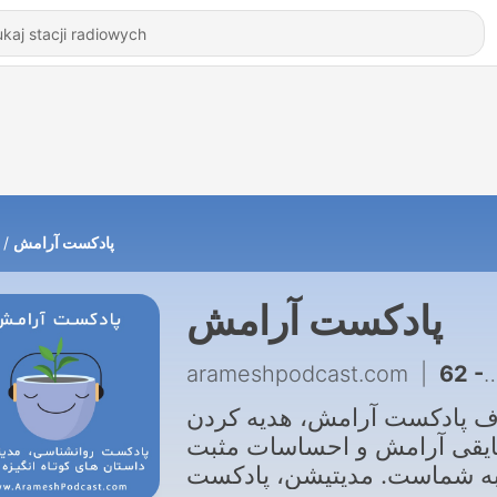
پادکست آرامش
پادکست آرامش
arameshpodcast.com
|
 پادکست آرامش، هدیه کردن
ایقی آرامش و احساسات مثبت
ه شماست. مدیتیشن، پادکست