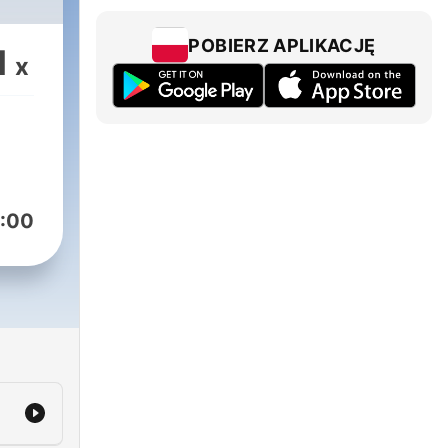
روا
dcast
POBIERZ APLIKACJĘ
1
x
:00