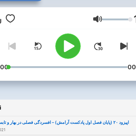
نشناسی و داستان های کوتاه و
انگیزه بخش - aramesh po
Głośność
:00
00
i
اپیزود ۲۰ (پایان فصل اول پادکست آرامش) – افسردگی فصلی در بهار و تابستان
021