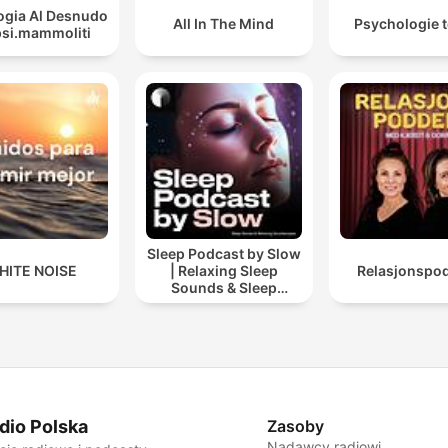
ogia Al Desnudo
All In The Mind
Psychologie t
psi.mammoliti
Sleep Podcast by Slow
HITE NOISE
| Relaxing Sleep
Relasjonspo
Sounds & Sleep
Stories | Nature Sound
For Sleep | ASMR
dio Polska
Zasoby
Nadawcy radiowi