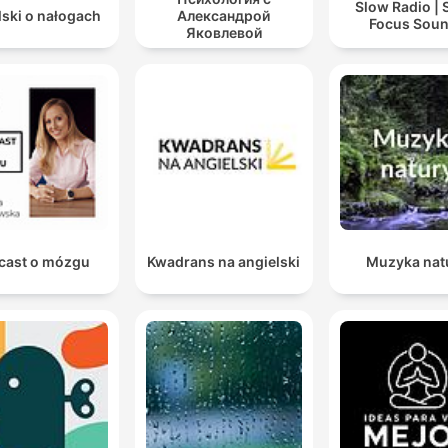
Slow Radio | 
lski o nałogach
Александрой
Focus Sou
Яковлевой
cast o mózgu
Kwadrans na angielski
Muzyka nat