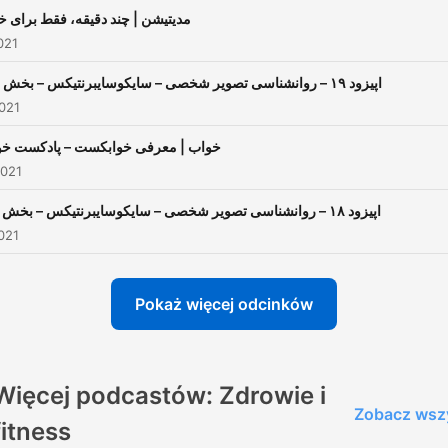
مدیتیشن | چند دقیقه، فقط برای خ
021
اپیزود ۱۹ – روانشناسی تصویر شخصی – سایکوسایبرنتیکس – بخش دوم
021
خواب | معرفی خوابکست – پادکست خ
2021
اپیزود ۱۸ – روانشناسی تصویر شخصی – سایکوسایبرنتیکس – بخش اول
021
Pokaż więcej odcinków
Więcej podcastów: Zdrowie i
Zobacz wsz
fitness