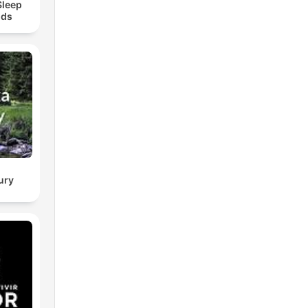
Sleep
nds
ury