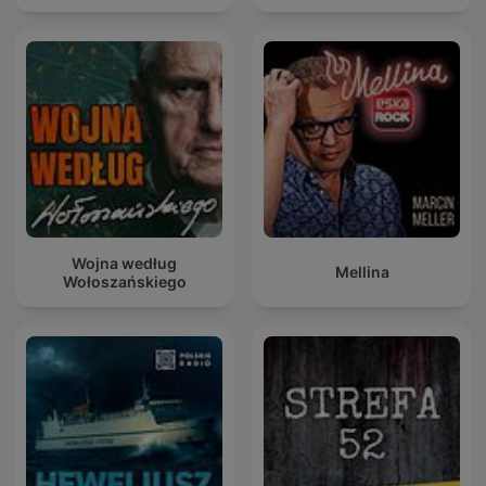
Wojna według
Mellina
Wołoszańskiego