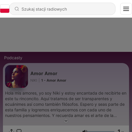
Podcasty
Amor Amor
NIKI
|
1 - Amor Amor
Hola mis amores, yo soy Niki y estoy encantada de recibirte en
este tu rinconcito. Aquí tratamos de ser transparentes y
ecuánimes así como también filósofos. Espero y seas parte de
esta familia y logremos enriquecernos con cada uno de
nuestros pensamientos. Y recuerda amar es el arte de la
libertad.
1