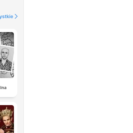
ystkie
alna