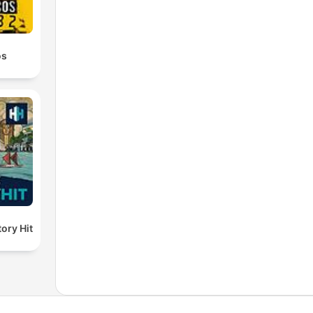
os
ory Hit