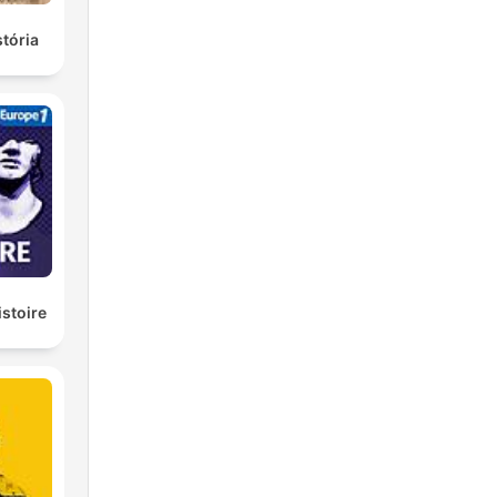
stória
istoire