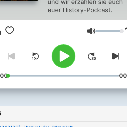
und wir erzählen sie euch 
euer History-Podcast.
Głośność
:00
00
i