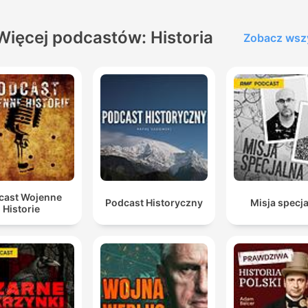
Więcej podcastów: Historia
Zobacz wsz
cast Wojenne
Podcast Historyczny
Misja specj
Historie