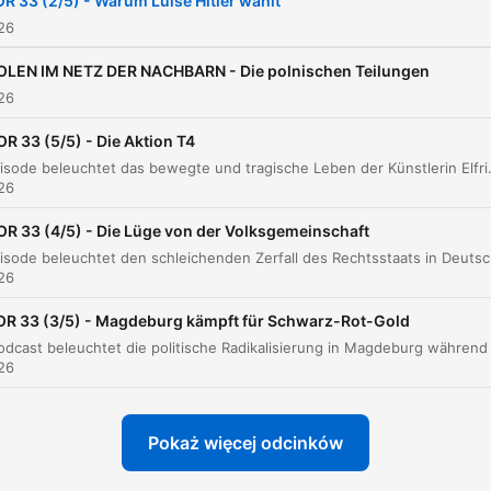
R 33 (2/5) - Warum Luise Hitler wählt
026
OLEN IM NETZ DER NACHBARN - Die polnischen Teilungen
026
OR 33 (5/5) - Die Aktion T4
Diese Episode beleuchtet das bewegte und tragische Leben der Künstlerin Elfriede Lohse-Wächler, von ihrer rebellischen Jugend und ihrem künstlerischen Aufstieg bis hin zu tiefen persönlichen Krisen und dem sozialen Abstie
026
OR 33 (4/5) - Die Lüge von der Volksgemeinschaft
Diese Episode beleuchtet den schleichenden Zerfall des Rechtsstaa
026
OR 33 (3/5) - Magdeburg kämpft für Schwarz-Rot-Gold
026
Pokaż więcej odcinków