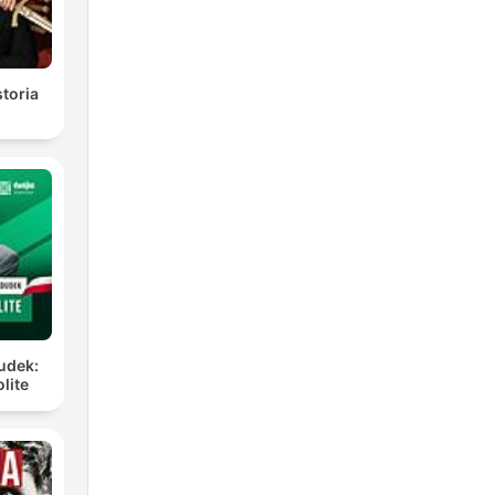
toria
Dudek:
lite