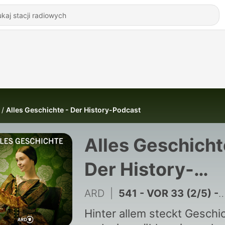
Alles Geschichte - Der History-Podcast
Alles Geschicht
Der History-
Podcast
ARD
|
541 - VOR 33 (2/5) - Warum Luise Hitler wählt
Hinter allem steckt Geschi