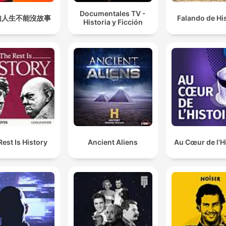
Documentales TV -
如人生不能沒故事
Falando de Hi
Historia y Ficción
Rest Is History
Ancient Aliens
Au Cœur de l'H