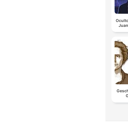
Oculto
Juan
Gesch
G