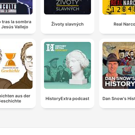
 tras la sombra
Životy slavných
Real Narc
 Jesús Vallejo
ichten aus der
HistoryExtra podcast
Dan Snow's Hist
eschichte