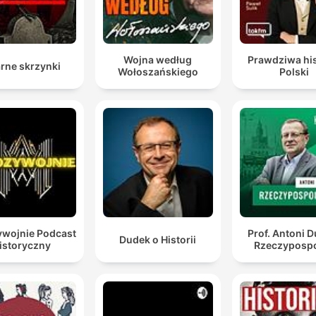
Wojna według
Prawdziwa his
rne skrzynki
Wołoszańskiego
Polski
wojnie Podcast
Prof. Antoni 
Dudek o Historii
istoryczny
Rzeczypospo