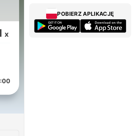
-
POBIERZ APLIKACJĘ
1
x
:00