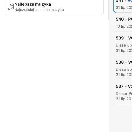
-
541
VO
Najlepsza muzyka
31 lip 2
Najczęściej słuchana muzyka
-
540
P
10 lip 2
-
539
V
31 lip 2
-
538
V
31 lip 2
-
537
V
31 lip 2