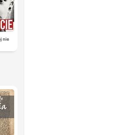
j nie