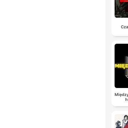
Cza
Między
h