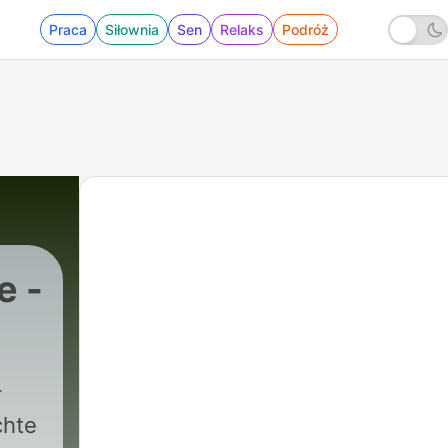
Praca
Siłownia
Sen
Relaks
Podróż
e -
chte