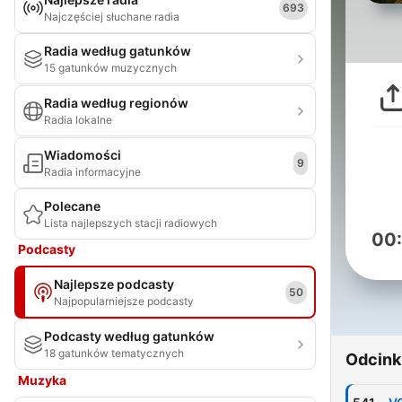
693
Najczęściej słuchane radia
Radia według gatunków
15 gatunków muzycznych
Radia według regionów
Radia lokalne
Wiadomości
9
Radia informacyjne
Polecane
Lista najlepszych stacji radiowych
00
Podcasty
Najlepsze podcasty
50
Najpopularniejsze podcasty
Podcasty według gatunków
18 gatunków tematycznych
Odcink
Muzyka