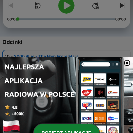
00:00
00:00
Odcinki
-
10
2000 Plus - The Men From Mars
24 maj 2025
-
9
2000 Plus - The Robot Killer
24 maj 2025
-
8
2000 Plus - A Veteran Comes Home
24 maj 2025
-
7
2000 Plus - The Flying Saucers
24 maj 2025
-
6
2000 Plus - The Giant Walks