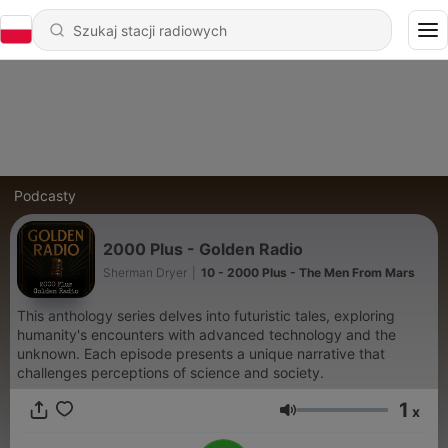
Podcasty
2000 Plus - Golden Radio
Sherman Dryer
|
10 - 2000 Plus - The Men From Mars
This anthology series delves into futuristic tales, exploring
humanity's encounters with advanced technology and the
unknown. Each episode presents a unique narrative that
challenges perceptions of science and society.
1
x
Głośność