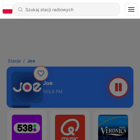
Stacje
Joe
Joe
103.6 FM