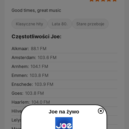
Good times, great music
Klasyczne hity
Lata 80.
Stare przeboje
Częstotliwości Joe:
Alkmaar:
88.1 FM
Amsterdam:
103.6 FM
Arnhem:
104.1 FM
Emmen:
103.8 FM
Enschede:
103.9 FM
Goes:
103.8 FM
Haarlem:
104.0 FM
Hilversum:
88.1 FM
Joe na żywo
Lelystad:
87.7 FM
Maastricht:
91.1 FM