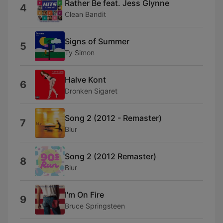
Rather Be feat. Jess Glynne
4
Clean Bandit
Signs of Summer
5
Ty Simon
Halve Kont
6
Dronken Sigaret
Song 2 (2012 - Remaster)
7
Blur
Song 2 (2012 Remaster)
8
Blur
I'm On Fire
9
Bruce Springsteen