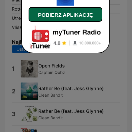
Rotterdam:
103.8 FM
POBIERZ APLIKACJĘ
Utrecht:
87.8 FM
Vlissingen:
93.3 FM
Najlepsze piosenki
Ostatnie 7 dni
Ostatnie 30 dni
Open Fields
1
Captain Qubz
Rather Be (feat. Jess Glynne)
2
Clean Bandit
Rather Be (feat. Jess Glynne)
3
Clean Bandit