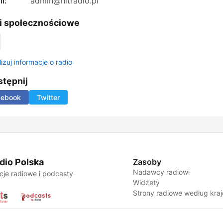
l:
admin@hitradio.pl
i społecznościowe
izuj informacje o radio
tępnij
cebook
Twitter
dio Polska
Zasoby
Nadawcy radiowi
cje radiowe i podcasty
Widżety
Strony radiowe według kra