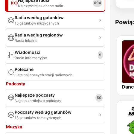
Najlepsze radia
694
Najczęściej słuchane radia
Radia według gatunków
Powią
15 gatunków muzycznych
Radia według regionów
Radia lokalne
Wiadomości
9
Radia informacyjne
Polecane
Lista najlepszych stacji radiowych
Podcasty
Danc
Najlepsze podcasty
50
Najpopularniejsze podcasty
Podcasty według gatunków
18 gatunków tematycznych
Muzyka