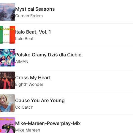
Mystical Seasons
Gurcan Erdem
Italo Beat, Vol. 1
Italo Beat
Polsko Gramy Dziś dla Ciebie
AIMAN
Cross My Heart
Eighth Wonder
Cause You Are Young
Cc Catch
Mike-Mareen-Powerplay-Mix
Mike Mareen