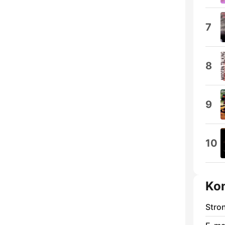
7
8
9
10
Ko
Stro