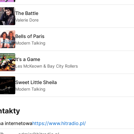
The Battle
Valerie Dore
Bells of Paris
Modern Talking
It's a Game
Les McKeown & Bay City Rollers
Sweet Little Sheila
Modern Talking
ntakty
na internetowa
https://www.hitradio.pl/