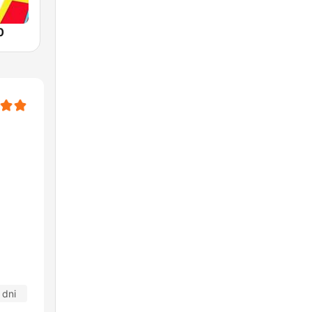
0
 dni