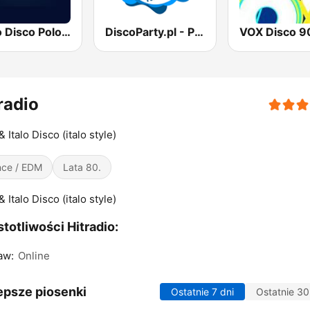
Radio Disco Polo Non Stop FM
DiscoParty.pl - Polska Impreza
VOX Disco 9
radio
 Italo Disco (italo style)
ce / EDM
Lata 80.
 Italo Disco (italo style)
totliwości Hitradio:
aw:
Online
epsze piosenki
Ostatnie 7 dni
Ostatnie 30