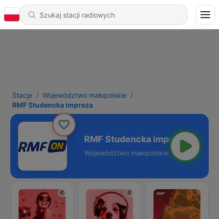
Stacje
Województwo małopolskie
RMF Studencka impreza
ncka impreza
łopolskie - Online