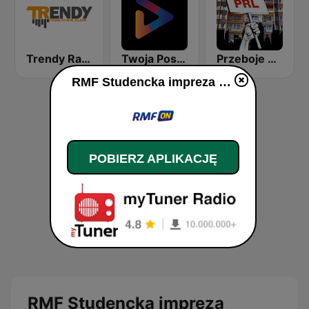
Trendy Radio
Twoja Poska Stacja
Przeboje PRL
RMF Studencka impreza na żywo
POBIERZ APLIKACJĘ
RMF Studencka impreza