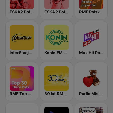
ESKA2 Polska Impreza
ESKA2 Polskie Na Czasie
RMF Polska prywatka
InterStacja - Polskie Hity
Konin FM 104.1
Max Hit Polska
RMF Top 30 disco polo
30 lat RMF FM
Radio Misiek - muzyka biesiadna