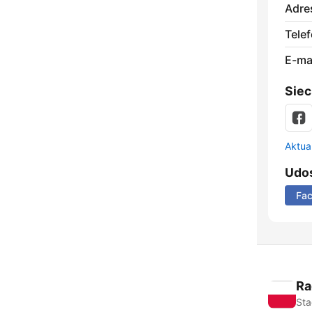
Adre
Telef
E-mai
Siec
Aktual
Udos
Fa
Ra
Sta