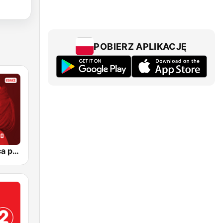
POBIERZ APLIKACJĘ
ESKA2 Gorąca polska 20