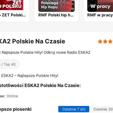
Radio ZET Polskie PL
RMF Polski hip hop
RMF w pracy
A2 Polskie Na Czasie
 Najlepsze Polskie Hity! Odkryj nowe Radio ESKA2
 / Top 40
 ESKA2 – Najlepsze Polskie Hity!
totliwości ESKA2 Polskie Na Czasie:
aw:
Online
epsze piosenki
Ostatnie 7 dni
Ostatnie 30