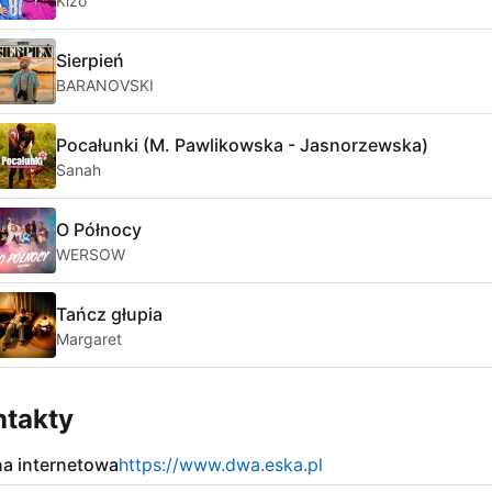
Kizo
Sierpień
BARANOVSKI
Pocałunki (M. Pawlikowska - Jasnorzewska)
Sanah
O Północy
WERSOW
Tańcz głupia
Margaret
ntakty
na internetowa
https://www.dwa.eska.pl