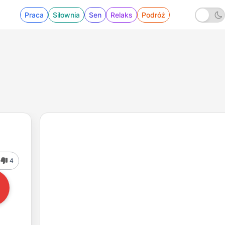
Praca
Siłownia
Sen
Relaks
Podróż
4