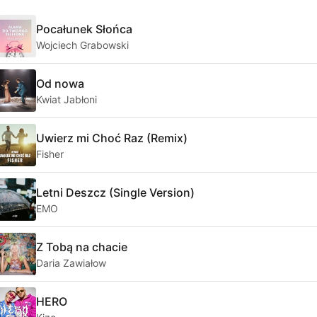
Pocałunek Słońca
Wojciech Grabowski
Od nowa
Kwiat Jabłoni
Uwierz mi Choć Raz (Remix)
Fisher
Letni Deszcz (Single Version)
EMO
Z Tobą na chacie
Daria Zawiałow
HERO