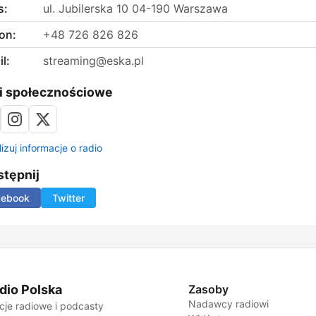
s:
ul. Jubilerska 10 04-190 Warszawa
on:
+48 726 826 826
l:
streaming@eska.pl
i społecznościowe
izuj informacje o radio
tępnij
cebook
Twitter
dio Polska
Zasoby
Nadawcy radiowi
cje radiowe i podcasty