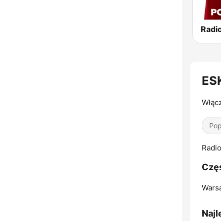
ESK
Włącz
Pop
Radio
Częs
Wars
Najl