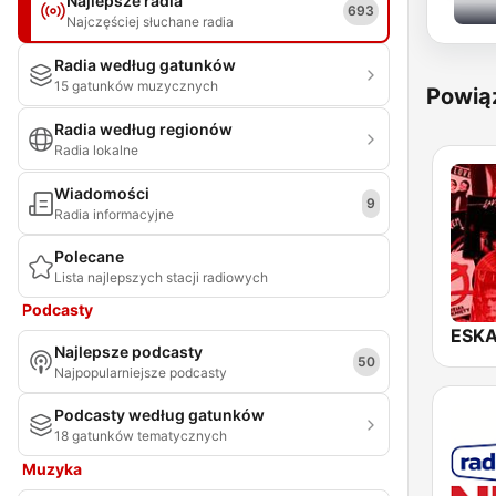
Najlepsze radia
693
Najczęściej słuchane radia
Radia według gatunków
15 gatunków muzycznych
Powią
Radia według regionów
Radia lokalne
Wiadomości
9
Radia informacyjne
Polecane
Lista najlepszych stacji radiowych
Podcasty
Najlepsze podcasty
50
Najpopularniejsze podcasty
Podcasty według gatunków
18 gatunków tematycznych
Muzyka