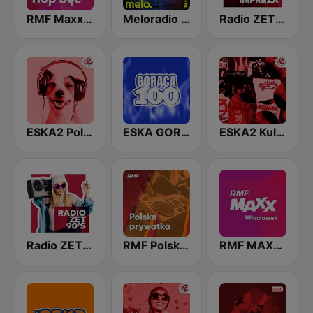
RMF Maxxx Hop Bec
Meloradio Poznań
Radio ZET Party
ESKA2 Polskie Na Czasie
ESKA GORĄCA 100
ESKA2 Kultowe Polskie
Radio ZET 90
RMF Polska prywatka
RMF MAXX Włocławek