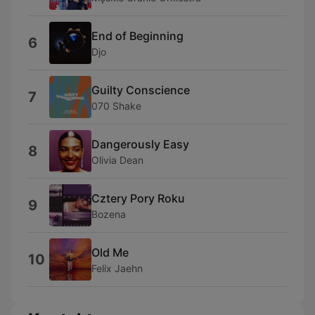
End of Beginning
6
Djo
Guilty Conscience
7
070 Shake
Dangerously Easy
8
Olivia Dean
Cztery Pory Roku
9
Bozena
Old Me
10
Felix Jaehn