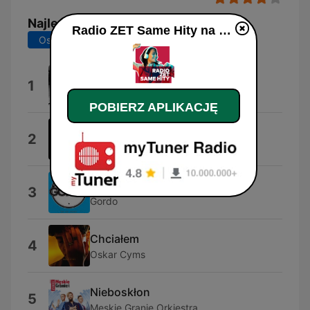
Najlepsze piosenki
Radio ZET Same Hity na żywo
Ostatnie 7 dni
Ostatnie 30 dni
Kamikadze
1
Jeremi Sikorski
POBIERZ APLIKACJĘ
Kto Jak Nie My
2
Prezes
Loco
3
Gordo
Chciałem
4
Oskar Cyms
Nieboskłon
5
Męskie Granie Orkiestra