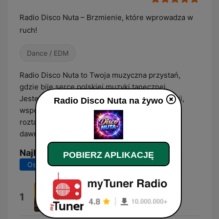
Radio Disco Nuta – Brzmienie, które wprowadza w
ruch!
Dance / EDM
Radio Disco Nuta to Twoja muzyczna przystań,
gdzie bije serce polskiej muzyki tanecznej.
Jesteśmy stacją radiową, która powstała z pasji,
Radio Disco Nuta na żywo
wspomnień i rytmu – dla tych, którzy kochają
roztańczone melodie, żywe refreny i klimat
dawnych imprez, które trwały do białego rana.
Najlepsze piosenki
POBIERZ APLIKACJĘ
Ostatnie 7 dni
Ostatnie 30 dni
Uśnij W Mych Ramionach
1
Mariusz Kalaga