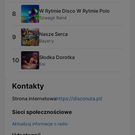
W Rytmie Disco W Rytmie Polo
8
Szwagir Band
Nasze Serca
9
Bayer'y
Słodka Dorotka
10
Eni
Kontakty
Strona internetowa
https://disconuta.pl/
Sieci społecznościowe
Aktualizuj informacje o radio