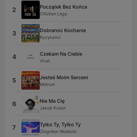
Początek Bez Końca
2
Chicken Legs
Dobranoc Kochanie
3
Ryzykanci
Czekam Na Ciebie
4
Vivat
Jesteś Moim Sercem
5
Metrum
Nie Ma Cię
6
Jakub Kusior
Tylko Ty, Tylko Ty
7
Zbigniew Wodecki