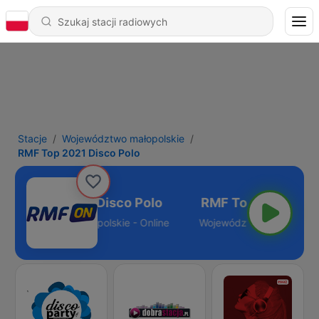
Stacje
Województwo małopolskie
RMF Top 2021 Disco Polo
RMF Top 2021 Disco Polo
Województwo małopolskie - Online