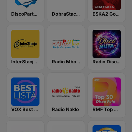
DiscoParty.pl - Polska Impreza
DobraStacja.pl - Disco Polo
ESKA2 Gorąca polska 20
InterStacja - Disco Polo
Radio Mbox - DISCO POLO
Radio Disco Nuta
VOX Best Lista
Radio Naklo
RMF Top 30 disco polo