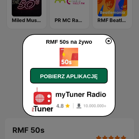
Miled Music 50’s
PR MC Radio
RMF Beatle Mania
RMF 50s na żywo
POBIERZ APLIKACJĘ
RMF 50s