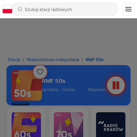
Stacje
Województwo małopolskie
RMF 50s
RMF 50s
Województwo małopolskie - Online