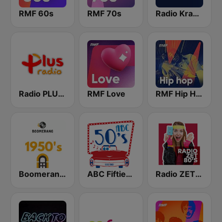
RMF 60s
RMF 70s
Radio Kraków
Radio PLUS Gdansk
RMF Love
RMF Hip Hop
Boomerang 50's
ABC Fifties (50's)
Radio ZET 80