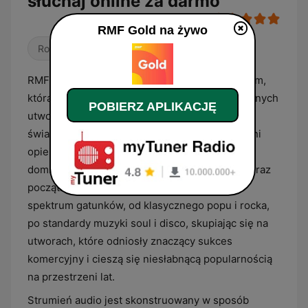
słuchaj online za darmo
RMF Gold na żywo
Rock
Pop / Top 40
AC
RMF Gold to stacja radiowa o profilu muzycznym,
która specjalizuje się w prezentowaniu klasycznych
POBIERZ APLIKACJĘ
utworów z repertuaru największych gwiazd
światowej i polskiej estrady. Ramówka rozgłośni
opiera się na formacie „oldies”, co oznacza, że
dominują w niej kompozycje z lat 60., 70., 80. oraz
początku lat 90. Playlista obejmuje szerokie
spektrum gatunków, od klasycznego popu i rocka,
po standardy muzyki soul i disco, skupiając się na
utworach, które odniosły znaczący sukces
komercyjny i cieszą się niesłabnącą popularnością
na przestrzeni lat.
Strumień audio jest skonstruowany w sposób