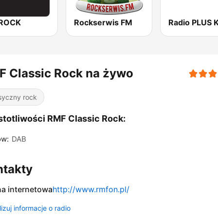
aROCK
Rockserwis FM
F Classic Rock na żywo
syczny rock
totliwości RMF Classic Rock:
ów:
DAB
ntakty
na internetowa
http://www.rmfon.pl/
izuj informacje o radio