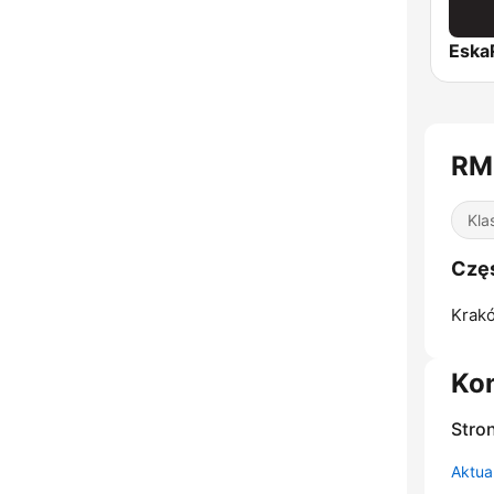
Esk
RM
Kla
Częs
Krak
Ko
Stro
Aktual