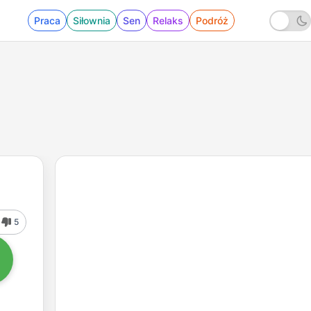
Praca
Siłownia
Sen
Relaks
Podróż
5