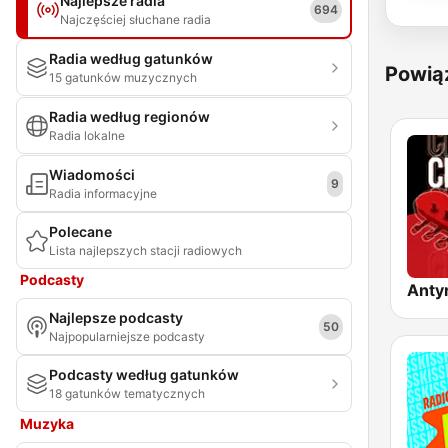
Najlepsze radia
694
Najczęściej słuchane radia
Radia według gatunków
Powią
15 gatunków muzycznych
Radia według regionów
Radia lokalne
Wiadomości
9
Radia informacyjne
Polecane
Lista najlepszych stacji radiowych
Podcasty
Najlepsze podcasty
50
Najpopularniejsze podcasty
Podcasty według gatunków
18 gatunków tematycznych
Muzyka