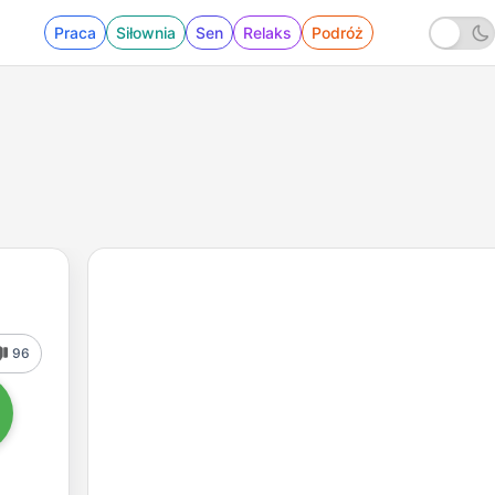
Praca
Siłownia
Sen
Relaks
Podróż
96