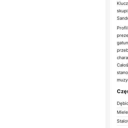
Kluc
skupi
Sando
Profi
preze
gatun
przeb
chara
Całoś
stano
muzy
Częs
Dębic
Miele
Stalo