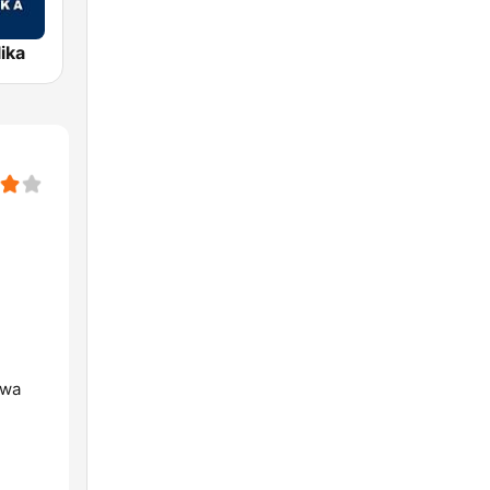
ika
twa