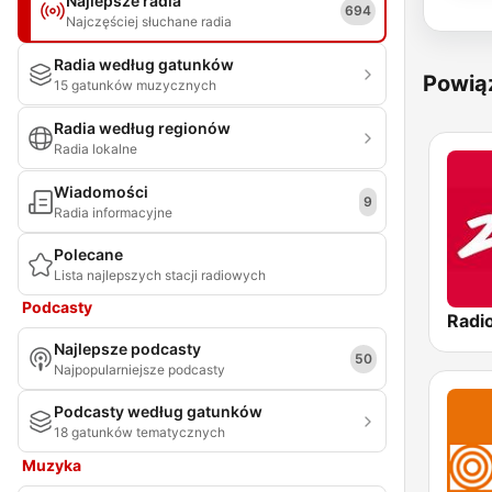
Najlepsze radia
694
Najczęściej słuchane radia
Radia według gatunków
Powią
15 gatunków muzycznych
Radia według regionów
Radia lokalne
Wiadomości
9
Radia informacyjne
Polecane
Lista najlepszych stacji radiowych
Podcasty
Radi
Najlepsze podcasty
50
Najpopularniejsze podcasty
Podcasty według gatunków
18 gatunków tematycznych
Muzyka