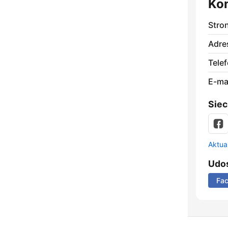
Ko
Stro
Adre
Telef
E-mai
Siec
Aktual
Udos
Fa