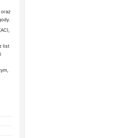
 oraz
gody.
(AC),
 list
i
cym,