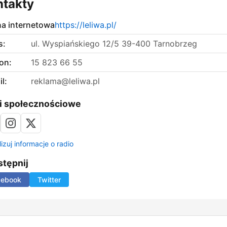
ntakty
na internetowa
https://leliwa.pl/
s:
ul. Wyspiańskiego 12/5 39-400 Tarnobrzeg
on:
15 823 66 55
l:
reklama@leliwa.pl
i społecznościowe
izuj informacje o radio
tępnij
cebook
Twitter