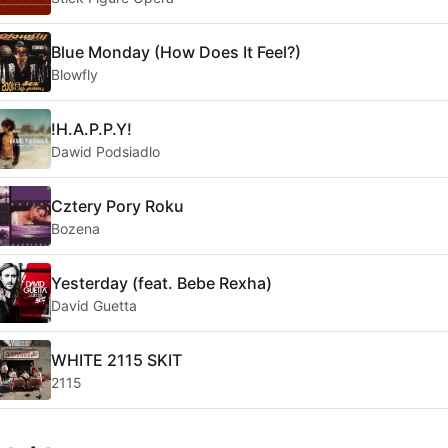
Blue Monday (How Does It Feel?)
Blowfly
!H.A.P.P.Y!
Dawid Podsiadlo
Cztery Pory Roku
Bozena
Yesterday (feat. Bebe Rexha)
David Guetta
WHITE 2115 SKIT
2115