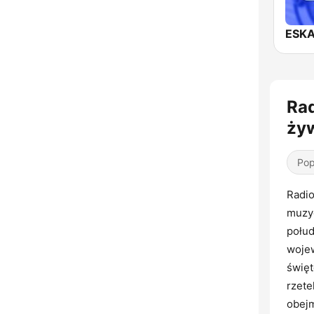
ESKA
Rad
żyw
Pop
Radio
muzyc
połud
woje
święt
rzete
obejm