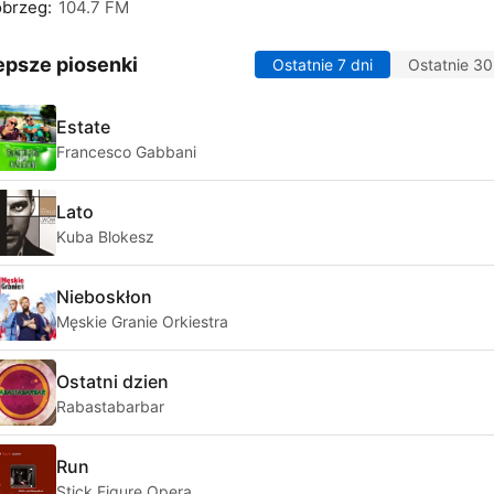
obrzeg:
104.7 FM
epsze piosenki
Ostatnie 7 dni
Ostatnie 30
Estate
Francesco Gabbani
Lato
Kuba Blokesz
Nieboskłon
Męskie Granie Orkiestra
Ostatni dzien
Rabastabarbar
Run
Stick Figure Opera