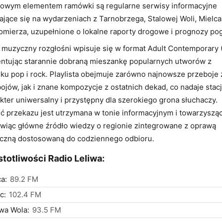
zowym elementem ramówki są regularne serwisy informacyjne
ające się na wydarzeniach z Tarnobrzega, Stalowej Woli, Mielca
mierza, uzupełnione o lokalne raporty drogowe i prognozy po
l muzyczny rozgłośni wpisuje się w format Adult Contemporary 
ntując starannie dobraną mieszankę popularnych utworów z
ku pop i rock. Playlista obejmuje zarówno najnowsze przeboje z
ojów, jak i znane kompozycje z ostatnich dekad, co nadaje stacj
kter uniwersalny i przystępny dla szerokiego grona słuchaczy.
ć przekazu jest utrzymana w tonie informacyjnym i towarzyszą
wiąc główne źródło wiedzy o regionie zintegrowane z oprawą
czną dostosowaną do codziennego odbioru.
totliwości Radio Leliwa:
a:
89.2 FM
c:
102.4 FM
wa Wola:
93.5 FM