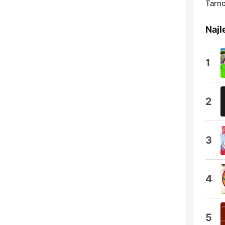
Tarn
Najl
1
2
3
4
5