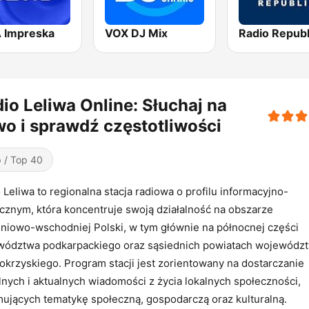
 Impreska
VOX DJ Mix
Radio Republ
io Leliwa Online: Słuchaj na
o i sprawdź częstotliwości
 / Top 40
 Leliwa to regionalna stacja radiowa o profilu informacyjno-
znym, która koncentruje swoją działalność na obszarze
niowo-wschodniej Polski, w tym głównie na północnej części
wództwa podkarpackiego oraz sąsiednich powiatach wojewódz
okrzyskiego. Program stacji jest zorientowany na dostarczanie
lnych i aktualnych wiadomości z życia lokalnych społeczności,
ujących tematykę społeczną, gospodarczą oraz kulturalną.