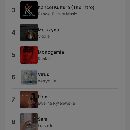
Kancel Kulture (The Intro)
3
Kancel Kulture Music
Meluzyna
4
Clodie
Monogamia
5
Stinko
Virus
6
berryblue
Plon
7
Ewelina Rytelewska
Sam
8
Łucznik