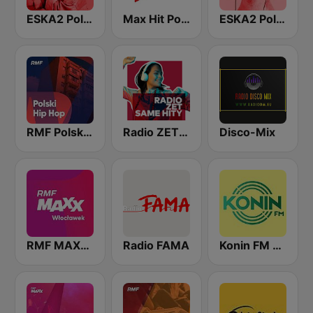
ESKA2 Polska Impreza
Max Hit Polska
ESKA2 Polskie Na Czasie
RMF Polski Hip Hop
Radio ZET Same Hity
Disco-Mix
RMF MAXX Włocławek
Radio FAMA
Konin FM 104.1