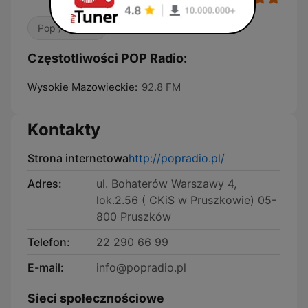
Pop / Top 40
Częstotliwości POP Radio:
Wysokie Mazowieckie:
92.8 FM
Kontakty
Strona internetowa
http://popradio.pl/
Adres:
ul. Bohaterów Warszawy 4,
lok.2.56 ( CKiS w Pruszkowie) 05-
800 Pruszków
Telefon:
22 290 66 99
E-mail:
info@popradio.pl
Sieci społecznościowe