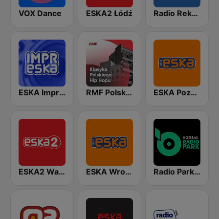
VOX Dance
ESKA2 Łódź
Radio Rekord
ESKA Impreska
RMF Polski hip hop
ESKA Poznań
ESKA2 Warszawa
ESKA Wrocław
Radio Park FM 93.9