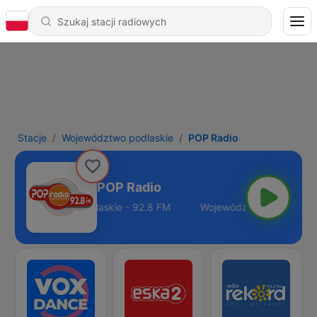
Stacje
Województwo podlaskie
POP Radio
POP Radio
Województwo podlaskie - 92.8 FM