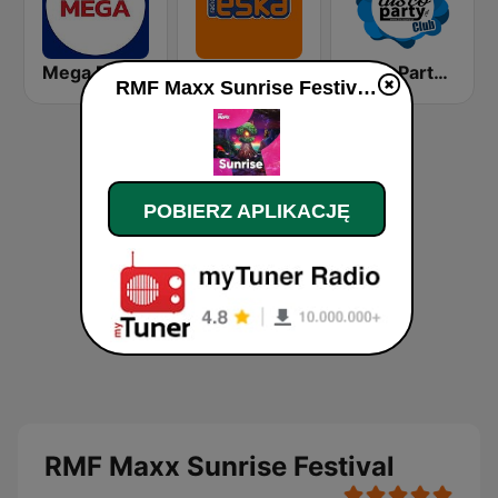
Mega Radio
ESKA Śląsk
DiscoParty.pl - Club
RMF Maxx Sunrise Festival na żywo
POBIERZ APLIKACJĘ
RMF Maxx Sunrise Festival