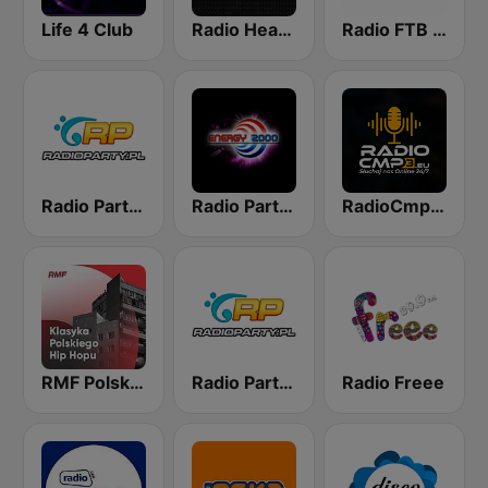
Life 4 Club
Radio Heaven
Radio FTB Club
Radio Party - Kanał DjMixes
Radio Party - kanał Energy 2000
RadioCmp3.eu - Muzyka Klubowa | Kanał Główny
RMF Polski hip hop
Radio Party - Kanał Trance
Radio Freee