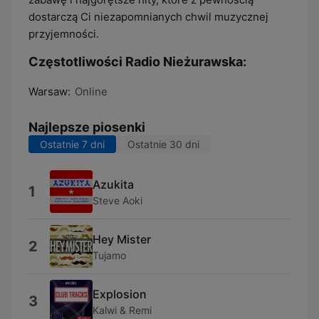
dostarczą Ci niezapomnianych chwil muzycznej
przyjemności.
Częstotliwości Radio Nieżurawska:
Warsaw:
Online
Najlepsze piosenki
Ostatnie 7 dni
Ostatnie 30 dni
Azukita
1
Steve Aoki
Hey Mister
2
Tujamo
Explosion
3
Kalwi & Remi