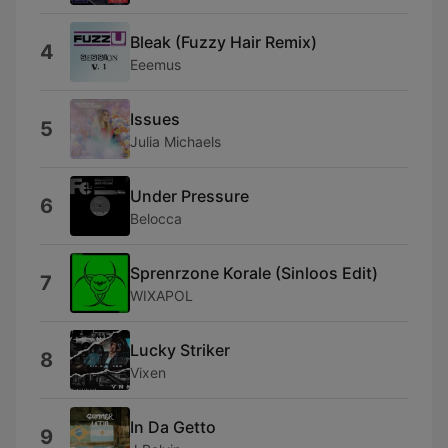
Bleak (Fuzzy Hair Remix)
4
Eeemus
Issues
5
Julia Michaels
Under Pressure
6
Belocca
Sprenrzone Korale (Sinloos Edit)
7
WIXAPOL
Lucky Striker
8
Vixen
In Da Getto
9