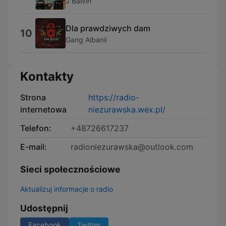
J Balvin
Dla prawdziwych dam
10
Gang Albanii
Kontakty
Strona
https://radio-
internetowa
niezurawska.wex.pl/
Telefon:
+48726617237
E-mail:
radioniezurawska@outlook.com
Sieci społecznościowe
Aktualizuj informacje o radio
Udostępnij
Facebook
Twitter