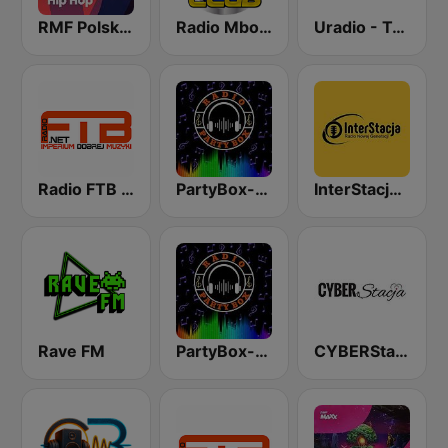
RMF Polski Hip Hop
Radio Mbox - Club
Uradio - Trance
Radio FTB Rap Music
PartyBox-Kanał Klubowy
InterStacja - Club
Rave FM
PartyBox-Hard Techno-EDM
CYBERStacja