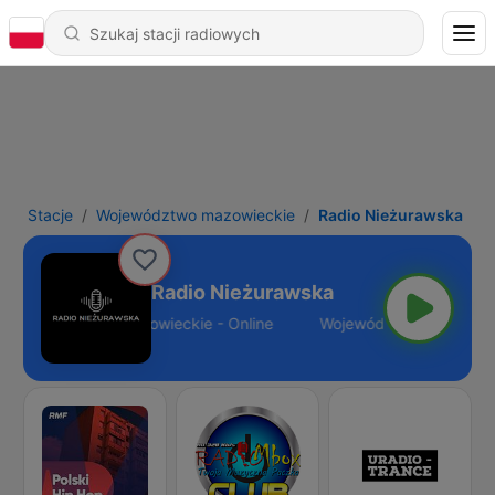
Stacje
Województwo mazowieckie
Radio Nieżurawska
Radio Nieżurawska
Województwo mazowieckie - Online