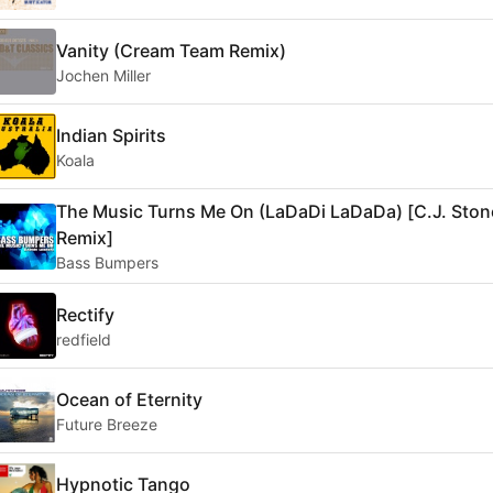
Vanity (Cream Team Remix)
Jochen Miller
Indian Spirits
Koala
The Music Turns Me On (LaDaDi LaDaDa) [C.J. Ston
Remix]
Bass Bumpers
Rectify
redfield
Ocean of Eternity
Future Breeze
Hypnotic Tango