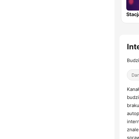
Stac
Int
Budz
Dan
Kanał
budzi
braku
autop
inter
znale
spraw