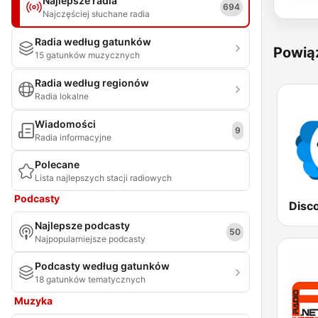
Najlepsze radia
694
Najczęściej słuchane radia
Radia według gatunków
Powią
15 gatunków muzycznych
Radia według regionów
Radia lokalne
Wiadomości
9
Radia informacyjne
Polecane
Lista najlepszych stacji radiowych
Podcasty
Najlepsze podcasty
50
Najpopularniejsze podcasty
Podcasty według gatunków
18 gatunków tematycznych
Muzyka