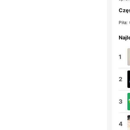
Częs
Piła:
Najl
1
2
3
4