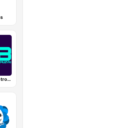
ss
Radio FTB Retro DJ