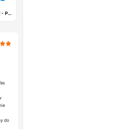
DiscoParty.pl - Polska Impreza
Was
w
nie
my do