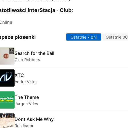
totliwości InterStacja - Club:
Online
epsze piosenki
Ostatnie 7 dni
Ostatnie 30
Search for the Ball
Club Robbers
XTC
Andre Visior
The Theme
Jurgen Vries
Dont Ask Me Why
Rusticator