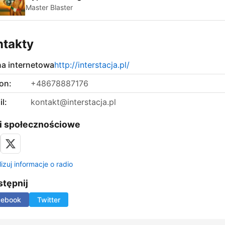
Master Blaster
ntakty
na internetowa
http://interstacja.pl/
on:
+48678887176
l:
kontakt@interstacja.pl
i społecznościowe
izuj informacje o radio
tępnij
cebook
Twitter