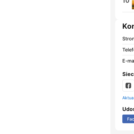
10
Ko
Stro
Telef
E-mai
Siec
Aktual
Udos
Fa