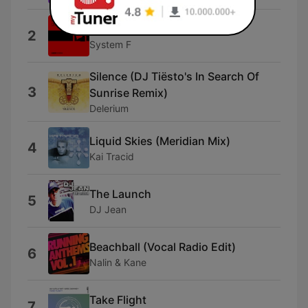
Cry
2
System F
Silence (DJ Tiësto's In Search Of
3
Sunrise Remix)
Delerium
Liquid Skies (Meridian Mix)
4
Kai Tracid
The Launch
5
DJ Jean
Beachball (Vocal Radio Edit)
6
Nalin & Kane
Take Flight
7