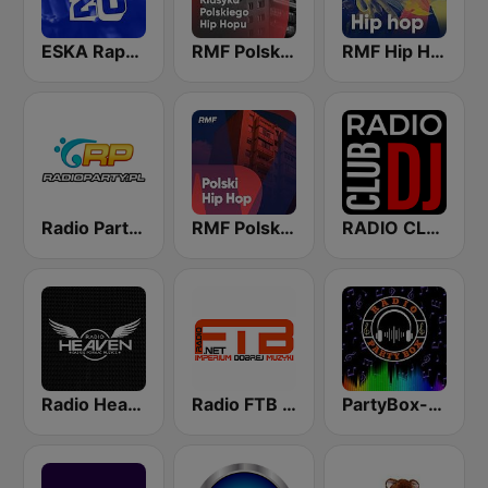
ESKA Rap20
RMF Polski hip hop
RMF Hip Hop
Radio Party - Kanał Trance
RMF Polski Hip Hop
RADIO CLUB DJ
Radio Heaven
Radio FTB Club
PartyBox-Kanał Klubowy