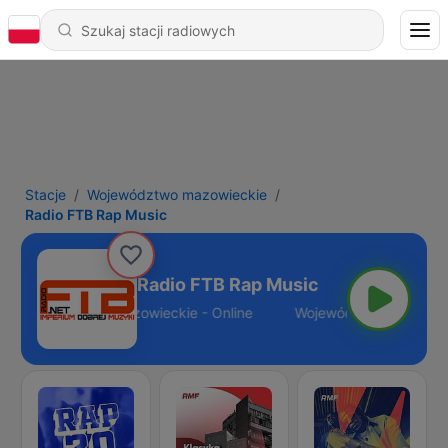
Stacje
Województwo mazowieckie
Radio FTB Rap Music
Radio FTB Rap Music
Województwo mazowieckie - Online