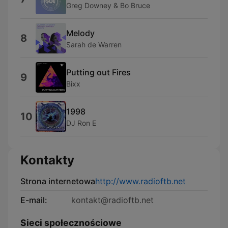
Greg Downey & Bo Bruce
Melody
8
Sarah de Warren
Putting out Fires
9
Bixx
1998
10
DJ Ron E
Kontakty
Strona internetowa
http://www.radioftb.net
E-mail:
kontakt@radioftb.net
Sieci społecznościowe