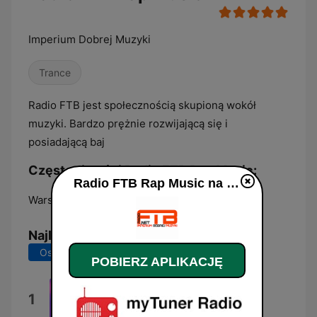
Imperium Dobrej Muzyki
Trance
Radio FTB jest społecznością skupioną wokół
muzyki. Bardzo prężnie rozwijającą się i
posiadającą baj
Częstotliwości Radio FTB Rap Music:
Radio FTB Rap Music na żywo
Warsaw:
Online
Najlepsze piosenki
Ostatnie 7 dni
Ostatnie 30 dni
POBIERZ APLIKACJĘ
Encore une fois
1
Sash!