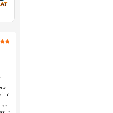
j i
erw,
listy
cie -
 scenę