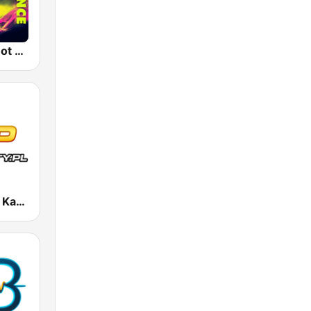
Melo Radio Hot Dance
Radio Party - Kanał Trance