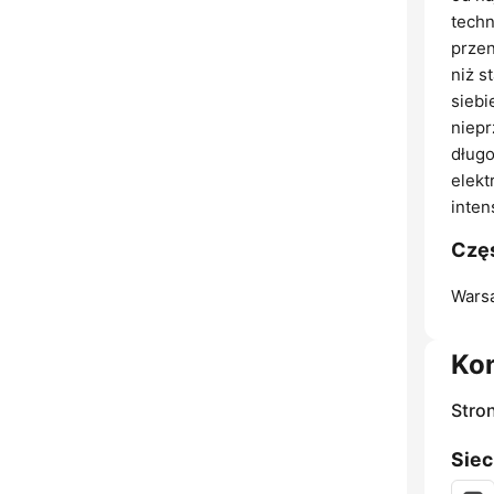
techn
przen
niż s
siebi
niepr
długo
elekt
inten
Częs
Wars
Ko
Stro
Siec