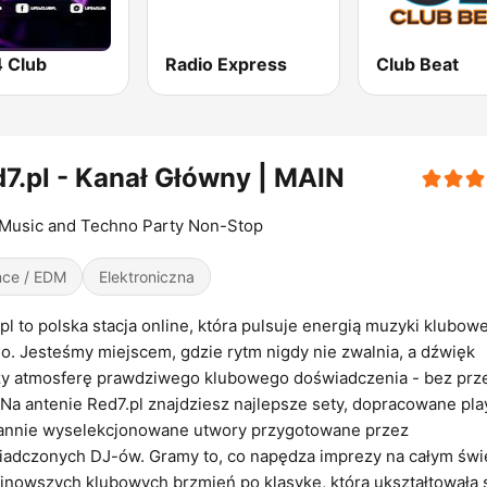
4 Club
Radio Express
Club Beat
7.pl - Kanał Główny | MAIN
 Music and Techno Party Non-Stop
ce / EDM
Elektroniczna
pl to polska stacja online, która pulsuje energią muzyki klubowe
o. Jesteśmy miejscem, gdzie rytm nigdy nie zwalnia, a dźwięk
y atmosferę prawdziwego klubowego doświadczenia - bez prz
 Na antenie Red7.pl znajdziesz najlepsze sety, dopracowane play
rannie wyselekcjonowane utwory przygotowane przez
adczonych DJ-ów. Gramy to, co napędza imprezy na całym świe
jnowszych klubowych brzmień po klasykę, która ukształtowała