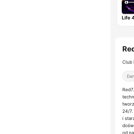
Life 
Red
Club
Dan
Red7.
techn
tworz
24/7.
i sta
doświ
od na