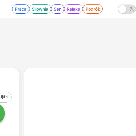
Praca
Siłownia
Sen
Relaks
Podróż
2