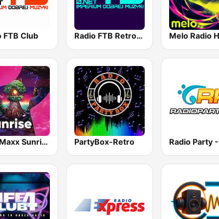
o FTB Club
Radio FTB Retro DJ
RMF Maxx Sunrise Festival
PartyBox-Retro