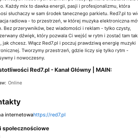
o. Każdy mix to dawka energii, pasji i profesjonalizmu, która
osi słuchaczy w sam środek tanecznego parkietu. Red7.pl to wi
tacja radiowa - to przestrzeń, w której muzyka elektroniczna mó
e. Bez przerywników, bez wiadomości i reklam - tylko czysty,
zerwany dźwięk, który pozwala Ci wejść w rytm i zostać tam tak
, jak chcesz. Włącz Red7.pl i poczuj prawdziwą energię muzyki
ronicznej. Tworzymy przestrzeń, gdzie liczy się tylko rytm -
sywny i nowoczesny.
totliwości Red7.pl - Kanał Główny | MAIN:
aw:
Online
ntakty
na internetowa
https://red7.pl
i społecznościowe