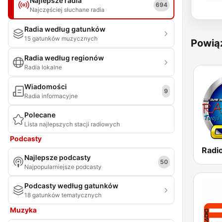
Najlepsze radia
694
Najczęściej słuchane radia
Radia według gatunków
15 gatunków muzycznych
Powią
Radia według regionów
Radia lokalne
Wiadomości
9
Radia informacyjne
Polecane
Lista najlepszych stacji radiowych
Podcasty
Najlepsze podcasty
50
Najpopularniejsze podcasty
Podcasty według gatunków
18 gatunków tematycznych
Muzyka