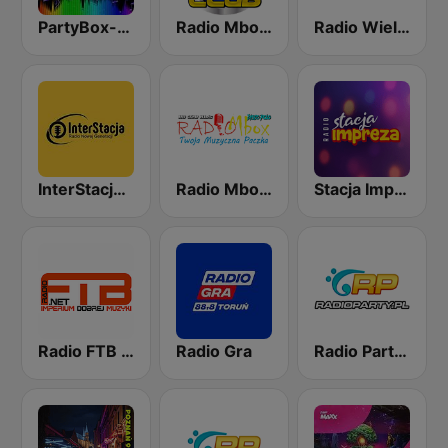
PartyBox-Hard Techno-EDM
Radio Mbox - Club
Radio Wielkopolska
InterStacja - Club
Radio Mbox - DISCO POLO
Stacja Impreza
Radio FTB Disco Polo
Radio Gra
Radio Party - Kanał Vocal Trance