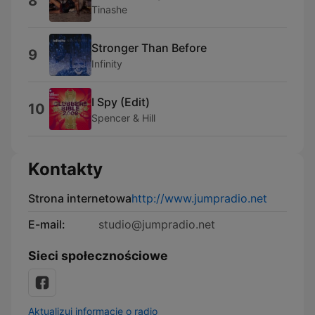
8
Tinashe
Stronger Than Before
9
Infinity
I Spy (Edit)
10
Spencer & Hill
Kontakty
Strona internetowa
http://www.jumpradio.net
E-mail:
studio@jumpradio.net
Sieci społecznościowe
Aktualizuj informacje o radio