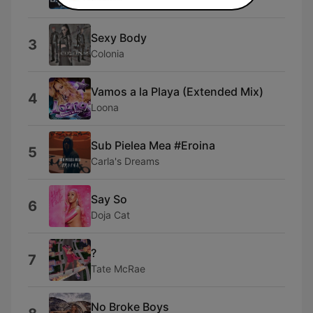
DeeRiVee
Sexy Body
3
Colonia
Vamos a la Playa (Extended Mix)
4
Loona
Sub Pielea Mea #Eroina
5
Carla's Dreams
Say So
6
Doja Cat
?
7
Tate McRae
No Broke Boys