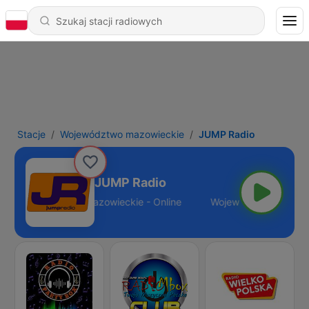
Stacje
Województwo mazowieckie
JUMP Radio
JUMP Radio
Województwo mazowieckie - Online