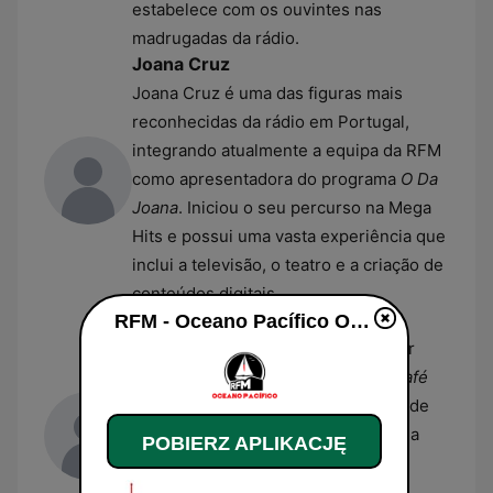
estabelece com os ouvintes nas
madrugadas da rádio.
Joana Cruz
Joana Cruz é uma das figuras mais
reconhecidas da rádio em Portugal,
integrando atualmente a equipa da RFM
como apresentadora do programa
O Da
Joana
. Iniciou o seu percurso na Mega
Hits e possui uma vasta experiência que
inclui a televisão, o teatro e a criação de
conteúdos digitais.
Pedro Fernandes
RFM - Oceano Pacífico Online na żywo
Pedro Fernandes é um comunicador
multifacetado que coapresenta o
Café
da Manhã
, o programa matinal líder de
audiências na RFM. Para além da sua
POBIERZ APLIKACJĘ
carreira na rádio, é amplamente
conhecido como apresentador de