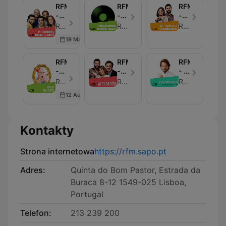
RFM
RFM
RFM
-
-
-
Anteriormente
Conta-
BFF
RFM - Odcinek 50
RFM
RFM
no
me
19 May 2020
Café
histórias
da
daquilo
Manhã
que
RFM
RFM
RFM
eu
-
-
- O
não
Guilty
Wi-
chef
RFM - Odcinek 9
RFM
RFM
vi
Pleasures
fi
Kiko
12 Aug 2019
da
resolve
RFM
- o
podcast!
Kontakty
Strona internetowa
https://rfm.sapo.pt
Adres:
Quinta do Bom Pastor, Estrada da
Buraca 8-12 1549-025 Lisboa,
Portugal
Telefon:
213 239 200