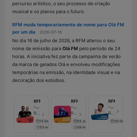
percurso artístico, o seu processo de criação
musical e os planos para o futuro.
RFM muda temporariamente de nome para Olá FM
por um dia
2026-07-16
No dia 16 de julho de 2026, a RFM alterou o seu
nome de emissão para
Olá FM
pelo período de 24
horas. A iniciativa fez parte da campanha de verão
da marca de gelados Olá e envolveu modificações
temporárias na emissão, na identidade visual e na
decoração dos estúdios.
RFM
RFM
RFM
-
-
-
Fridayboyz
RFM
Nilton
RFM - Odcinek 191
RFM - Odcinek 85
RFM - Odcinek 50
SOMNII
no
13 Dec 2024
03 Jun 2022
20 Dec 2019
Radio
Café
53 min
59 min
Show
da
Manhã