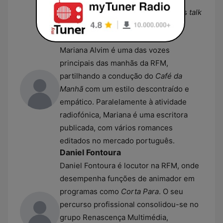
televisão, tendo conduzido diversos
talk
shows
e concursos de sucesso.
Mariana Alvim
Mariana Alvim é uma das vozes
principais das manhãs da RFM,
partilhando a condução do
Café da
Manhã
com um estilo descontraído e
empático. Paralelamente à atividade
radiofónica, Mariana é uma escritora
publicada, com vários romances
editados no mercado português.
Daniel Fontoura
Daniel Fontoura é locutor na RFM, onde
desempenha funções de animador em
programas como
Corta Para
. O seu
percurso profissional consolidou-se no
grupo Renascença Multimédia,