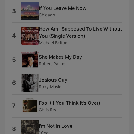
If You Leave Me Now
3
Chicago
How Am I Supposed To Live Without
4
You (Single Version)
Michael Bolton
She Makes My Day
5
Robert Palmer
Jealous Guy
6
Roxy Music
Fool (If You Think It's Over)
7
Chris Rea
I'm Not In Love
8
10cc