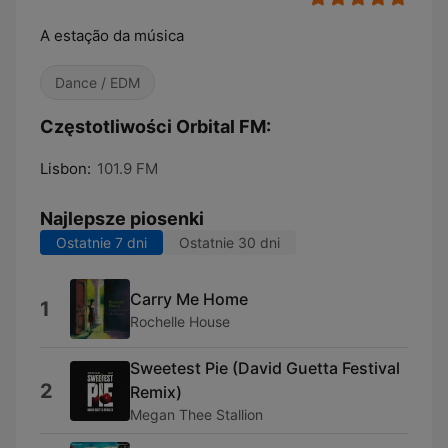
A estação da música
Dance / EDM
Częstotliwości Orbital FM:
Lisbon:
101.9 FM
Najlepsze piosenki
Ostatnie 7 dni
Ostatnie 30 dni
Carry Me Home
1
Rochelle House
Sweetest Pie (David Guetta Festival
2
Remix)
Megan Thee Stallion