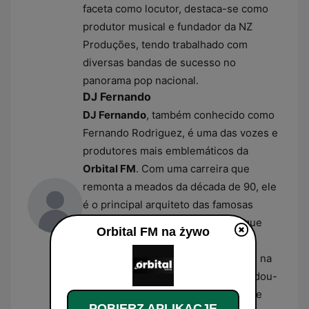
faceta como locutor, destaca-se como
produtor musical e fundador da NZ
Produções, tendo trabalhado com
diversas bandas de sucesso no
panorama pop nacional.
DJ Fernando
DJ Fernando
, também conhecido como
Fernando Rodriguez, é uma das vozes e
produtores mais emblemáticos da
Orbital FM
. Com uma carreira que
remonta a meados da década de 90, ele
é o principal arquiteto das famosas
coletâneas
MegaMix
da estação, que
Orbital FM na żywo
compilam os maiores sucessos das
pistas de dança. A sua continuidade na
rádio ao longo das décadas consolidou-
o como um dos pilares da identidade
POBIERZ APLIKACJĘ