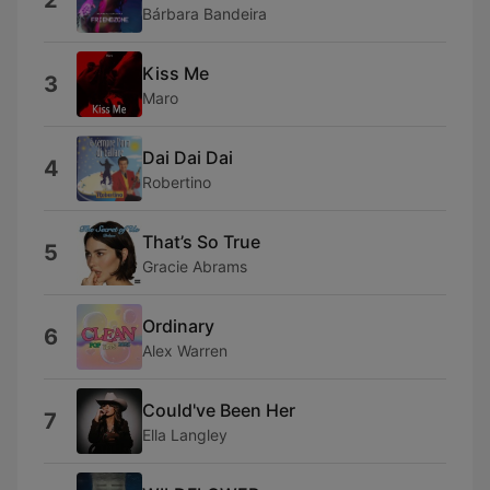
2
Bárbara Bandeira
Kiss Me
3
Maro
Dai Dai Dai
4
Robertino
That’s So True
5
Gracie Abrams
Ordinary
6
Alex Warren
Could've Been Her
7
Ella Langley