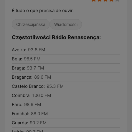
É tudo o que precisa de ouvir.
Chrześcijańska
Wiadomości
Częstotliwości Rádio Renascença:
Aveiro:
93.8 FM
Beja:
96.5 FM
Braga:
93.7 FM
Bragança:
89.6 FM
Castelo Branco:
95.3 FM
Coimbra:
106.0 FM
Faro:
98.6 FM
Funchal:
88.0 FM
Guarda:
90.2 FM
Leiria:
90.2 FM