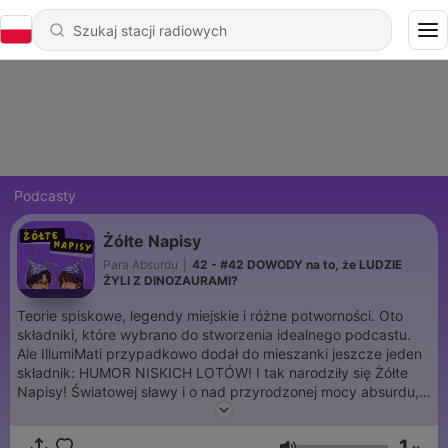
Podcasty
Żółte Napisy
Para Absurdu
|
42 - #42 DOWODY na to, że LUDZIE
ŻYLI Z DINOZAURAMI?
Teorie spiskowe, legendy miejskie i różne potworności. Oto
składniki, które wybrano do stworzenia idealnego podcastu.
Ale IllumiMati przypadkowo dodał do mieszanki jeszcze jeden
składnik: HUMOR NISKICH LOTÓW! I tak narodziły się Żółte
Napisy! Światowej sławy i o nad przyrodzonej mocy absurdu,
Klaudia i Mateusz, znów postanowili poświęcić życie
nagrywając podcast, który rozbawi Was do łez!
1