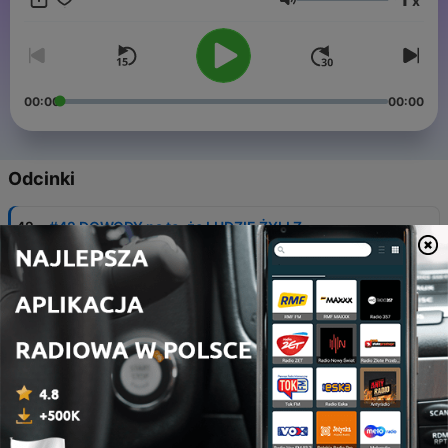
x
Głośność
00:00
00:00
Odcinki
-
42
#42 DOWODY na to, że LUDZIE ŻYLI Z
DINOZAURAMI?
01 sie 2026
-
41
#41 Ogień to OBCY gatunek z kosmosu...?
24 lip 2026
-
40
#40 NIKT nie potrafi rozszyfrować tej księgi...
17 lip 2026
-
39
#39 KTO zbudował PIRAMIDY?