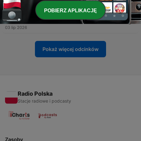
10 lip 2026
POBIERZ APLIKACJĘ
-
38
#38 TRÓJKĄT BERMUDZKI - legenda nie wzięła się
znikąd
03 lip 2026
Pokaż więcej odcinków
Radio Polska
Stacje radiowe i podcasty
Zasoby