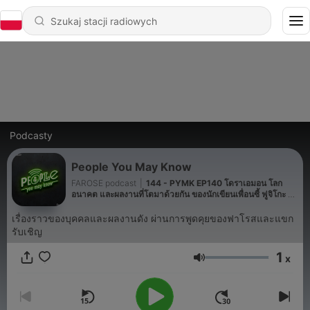
Podcasty
People You May Know
FAROSE podcast
|
144 - PYMK EP140 โดราเอมอน โลก
อนาคต และผลงานที่โตมาด้วยกัน ของนักเขียนเพื่อนซี้ ฟูจิโกะ ฟู
จิโอะ
เรื่องราวของบุคคลและผลงานดัง ผ่านการพูดคุยของฟาโรสและแขก
รับเชิญ
1
x
Głośność