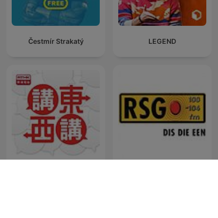
Čestmír Strakatý
LEGEND
講東講西
RSG Dokumentêr