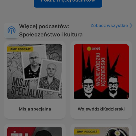
Zobacz wszystkie
Więcej podcastów:
Społeczeństwo i kultura
Misja specjalna
WojewódzkiKędzierski