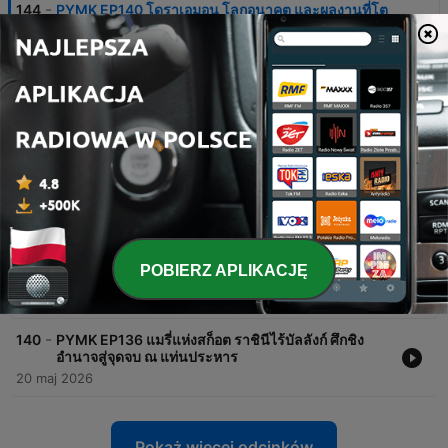
-
144
PYMK EP140 โดราเอมอน โลกอนาคต และผลงานที่โต
มาด้วยกัน ของนักเขียนเพื่อนซี้ ฟูจิโกะ ฟูจิโอะ
เรื่องราวเจาะลึกประวัติศาสตร์และมิตรภาพของ Fujiko Fujio สองนักวาดมังงะระดับตำนาน คือ อาจารย์ Fujimoto Hiroshi และอาจารย์ Abiko Motoo ผู้ร่วมกันสร้างสรรค์ผลงานอันเป็นอมตะอย่าง Doraemon เนื้อหาพาไปสำรวจตั้งแต่จุดเริ่มต้นในวัยเด็กที่เติบโตมาพร้อมกับความชอบในการวาดรูป การใช้ชีวิตในหอพัก Tokiwaso ที่เป็นศูนย์รวมเหล่านักวาดมังงะรุ่นใหม่ และอิทธิพลจากอาจารย์ Osamu Tezuka ผู้เป็นไอดอล รายการถ่ายทอดแง่มุมการต่อสู้กับอุปสรรค ทั้งความยากลำบากในช่วงหลังสงครามโลกครั้งที่ 2 การเผชิญหน้ากับวิกฤตการเงินและการตกงาน ไปจนถึงช่วงเวลาที่ต้องแยกทางกันในเชิงธุรกิจแต่ยังคงรักษาความสัมพันธ์และมิตรภาพอันแน่นแฟ้นไว้ได้ เป็นบทเรียนเรื่องความพยายาม ความทุ่มเท และการส่งต่อแรงบันดาลใจจากรุ่นสู่รุ่นในวงการมังงะญี่ปุ่น
05 sie 2026
-
143
PYMK EP139 มหาตมะ คานธี กับการเดินทางเรียกร้อง
เอกราชอินเดียด้วยรถไฟชั้นสาม
01 lip 2026
-
142
PYMK EP138 เกรซ เคลลี จากดาราสาวสู่เจ้าหญิง ชีวิต
จริงที่ไม่โรแมนติก
24 cze 2026
-
141
PYMK EP137 มาดาม เดอ ปงปาดูร์ สนมเอกของหลุยส์ที่
POBIERZ APLIKACJĘ
15 ผู้กุมอำนาจหลังม่านก่อนการปฏิวัติฝรั่งเศส
03 cze 2026
-
140
PYMK EP136 แมรี่แห่งสก็อต ราชินีไร้บัลลังก์ ศึกชิง
อำนาจสู่จุดจบ ณ แท่นประหาร
20 maj 2026
Pokaż więcej odcinków