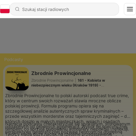
Podcasty
Zbrodnie Prowincjonalne
Zbrodnie Prowincjonalne
|
161 - Kobieta w
niebezpiecznym wieku (Kraków 1919) -
#kryminalnahistoriapolski
Zbrodnie Prowincjonalne to polski autorski podcast true crime,
który w centrum swoich rozważań stawia mroczne oblicze
polskiej prowincji. Formuła programu opiera się na
szczegółowej analizie autentycznych spraw kryminalnych –
przede wszystkim morderstw oraz tajemniczych zaginięć – do
których doszło w małych miasteczkach, wsiach i osadach
Narracja podcastu charakteryzuje się spokojnym, stonowanym
oddalonych od głównych aglomeracji. Wybór tej specyficznej
tempem, co sprzyja budowaniu atmosfery niepokoju i refleksji.
perspektywy geograficznej pozwala twórcom na dogłębną
Twórcy kładą duży nacisk na rzetelne przedstawienie