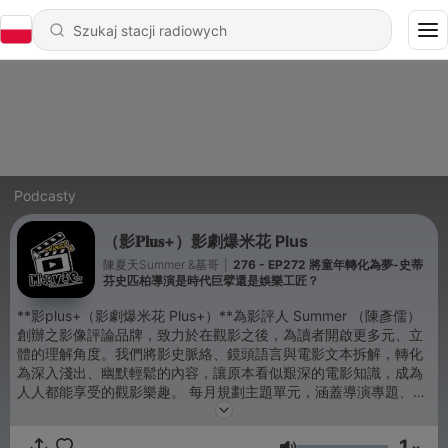
Podcasty
（影𝐏𝐥𝐮𝐬+）影劇爆米花 Plus
陳夏天Summer &基哥
|
276 - EP272 將童年轉化為夢-史蒂
芬史匹柏導演是時代巨擘還是娛樂工匠？
**影plus+（影劇爆米花 Plus+）**為影評人 Summer （陳彥儒）
創辦之影像評論品牌，致力於在觀影之後，為讀者開啟更多元、立
體的理解角度。我們將影史脈絡、鏡頭語言與電影文本拆解，轉化
為深入淺出、幽默輕鬆的內容，讓原本看似艱深的電影知識，成為
人人都能享受的觀影樂趣。 每月規劃主題單元，涵蓋導演專題、影
壇人物誌、產業內幕、影壇五四三、劇本剖析等內容，希望讓電影
不只是被「看完」，而是被真正聊開、想透、玩出更多可能。 商業
1