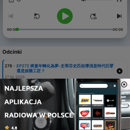
x
洽談或合作邀約請聯繫：Summerchen0517@gmail.com 影劇爆米
Głośność
花FB： https://reurl.cc/r1grxy 影劇爆米花IG：
https://reurl.cc/43ajmX -- Hosting provided by
SoundOn
00:00
00:00
Odcinki
-
276
EP272 將童年轉化為夢-史蒂芬史匹柏導演是時代巨擘
還是娛樂工匠？
27 lip 2026
-
275
EP271《揭密日》史蒂芬史匹柏對某種電影遺落的重
新招喚
02 lip 2026
-
274
EP270『5月作品精選盤點』《後室》《穿著PRADA
的惡魔2》《屍速禁區》《抓狂德古拉》《家庭日》
《後座力》
20 cze 2026