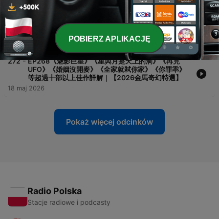
-
273
EP269『3-4月作品精選盤點』《麥可傑克森》《抓
馬戀人》《科學新娘！》《大檢察官》《3670》《63
小時死亡對峙》
POBIERZ APLIKACJĘ
26 maj 2026
-
272
EP268《魅影巨星》《星與月是天上的洞》《再見
UFO》《婚姻沒開麥》《全家就弒你家》《你罪乖》
等超過十部以上佳作詳解｜【2026金馬奇幻特選】
18 maj 2026
Pokaż więcej odcinków
Radio Polska
Stacje radiowe i podcasty