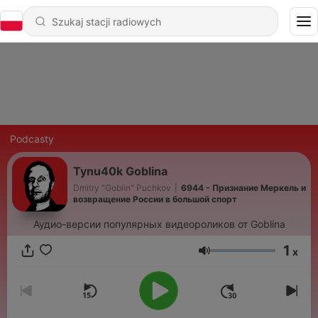
Podcasty
Tynu40k Goblina
Dmitry "Goblin" Puchkov
|
6944 - Признание Меркель и
возвращение России в большой спорт
Аудио-версии популярных видеороликов от Goblina
1
x
Głośność