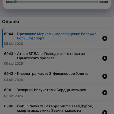
00:00
00:00
Odcinki
-
6944
Признание Меркель и возвращение России в
большой спорт
05 sie 2026
-
6943
Атака БПЛА на Геленджик и открытие
Ормузского пролива
05 sie 2026
-
6942
Клеопатра, часть 2: финансовое болото
04 sie 2026
-
6941
Вечерний Излучатель: Сердца четырех
03 sie 2026
-
6940
Goblin News 205: террорист Павел Дуров,
смерть академика Зезина, масло из