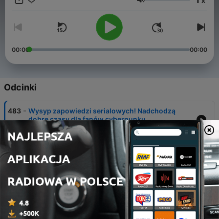
x
Głośność
00:00
00:00
Odcinki
-
483
Wysyp zapowiedzi serialowych! Nadchodzą
dobre czasy dla fanów cyberpunku
31 lip 2026
-
482
Tłumy na seansach "Odysei". Wskazujemy
mocne i słabe strony filmu
24 lip 2026
-
481
Finał "Rancza Duttonów", powrót "Silosu" i
świetna premiera od Apple
17 lip 2026