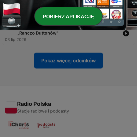
-
480
Typujemy najlepsze (do tej pory) seriale 2026
roku [RANKING]
10 lip 2026
POBIERZ APLIKACJĘ
-
479
Finał „The Bear", „Sprawiedliwość owiec" i
„Ranczo Duttonów"
03 lip 2026
Pokaż więcej odcinków
Radio Polska
Stacje radiowe i podcasty