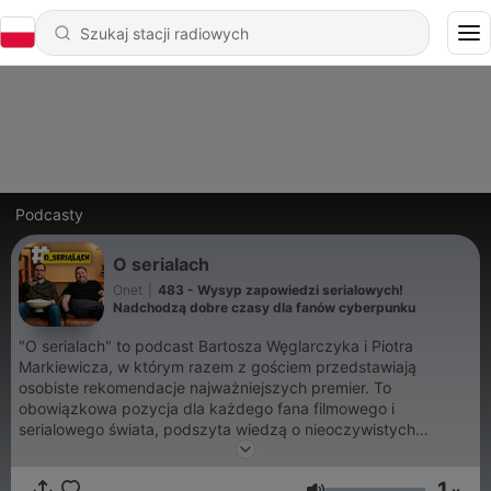
Podcasty
O serialach
Onet
|
483 - Wysyp zapowiedzi serialowych!
Nadchodzą dobre czasy dla fanów cyberpunku
"O serialach" to podcast Bartosza Węglarczyka i Piotra
Markiewicza, w którym razem z gościem przedstawiają
osobiste rekomendacje najważniejszych premier. To
obowiązkowa pozycja dla każdego fana filmowego i
serialowego świata, podszyta wiedzą o nieoczywistych
faktach.
1