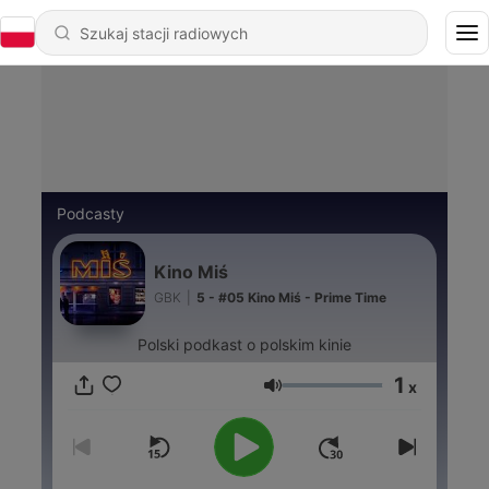
Podcasty
Kino Miś
GBK
|
5 - #05 Kino Miś - Prime Time
Polski podkast o polskim kinie
1
x
Głośność