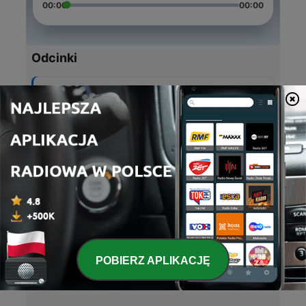
00:00
00:00
Odcinki
-
5
#05 Kino Miś - Prime Time
06 maj 2021
-
4
#04 Kino Miś - Wszystko dla mojej matki
26 kwi 2021
-
3
#03 Kino Miś - Jak najdalej stąd
13 kwi 2021
-
2
#02 Kino Miś - Ten o wstydzie
04 kwi 2021
POBIERZ APLIKACJĘ
-
1
#01 Kino Miś - Reanimacja
28 mar 2021