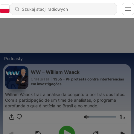
Podcasty
WW – William Waack
CNN Brasil
|
1355 - PF protesta contra interferências
em investigações
William Waack traz a análise da conjuntura por trás dos fatos.
Com a participação de um time de analistas, o programa
aprofunda o que é notícia no Brasil e no mundo.
1
x
Głośność