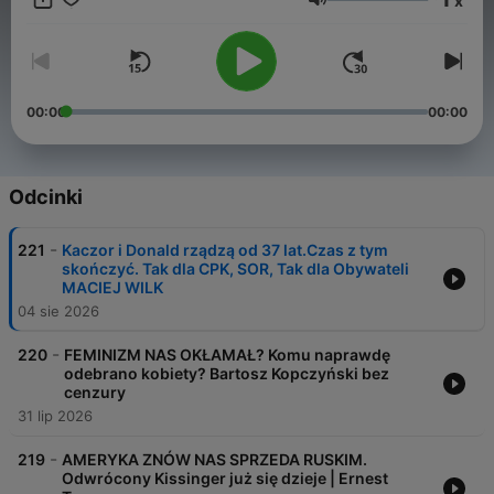
x
ale za to zawsze z dozą humoru. Staram się nieustannie
Głośność
rozwijać i poprawiać. Staram się być najlepsza wersją samego
siebie i kanału, który tworzę. Nie mamy problemu z
konstruktywną krytyką i
00:00
00:00
Odcinki
-
221
Kaczor i Donald rządzą od 37 lat.Czas z tym
skończyć. Tak dla CPK, SOR, Tak dla Obywateli
MACIEJ WILK
04 sie 2026
-
220
FEMINIZM NAS OKŁAMAŁ? Komu naprawdę
odebrano kobiety? Bartosz Kopczyński bez
cenzury
31 lip 2026
-
219
AMERYKA ZNÓW NAS SPRZEDA RUSKIM.
Odwrócony Kissinger już się dzieje | Ernest