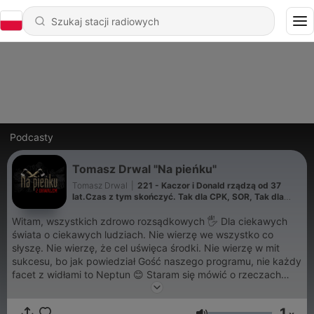
Podcasty
Tomasz Drwal "Na pieńku"
Tomasz Drwal
|
221 - Kaczor i Donald rządzą od 37
lat.Czas z tym skończyć. Tak dla CPK, SOR, Tak dla
Obywateli MACIEJ WILK
Witam, wszystkich zdrowo rozsądkowych 🖐 Dla ciekawych
świata o ciekawych ludziach. Nie wierzę we wszystko co
słyszę. Nie wierzę, że cel uświęca środki. Nie wierzę w mit
sukcesu, bo jak powiedział Gość naszego programu, nie każdy
facet z widłami to Neptun 😊 Staram się mówić o rzeczach
ważnych i mniej ważnych, na poważnie i na wesoło. Staram się
pokazywać świat takim jakim jest, bez zbędnych upiększeń,
1