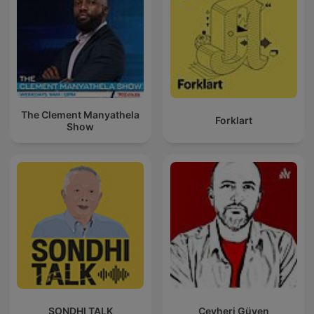
The Clement Manyathela
Forklart
Show
SONDHI TALK
Cevheri Güven